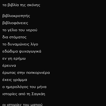
τα βιβλία της σκόνης
βιβλιοκροτητής
βιβλιοφάνειες
το γέλιο του νερού
δια στόματος
το δυναμώνεις λίγο
εδώδιμα ψυχαγωγικά
εν γη ερήμω
έρευνα
έρωτας στην ποπκορνιέρα
έχεις γράμμα
ο ημερολόγος του μήνα
ιστορίες από τη Σαγκάη
οι ιστορίες του ματιού