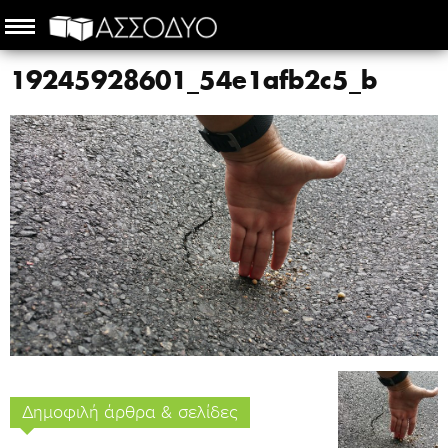
19245928601_54e1afb2c5_b
Δημοφιλή άρθρα & σελίδες