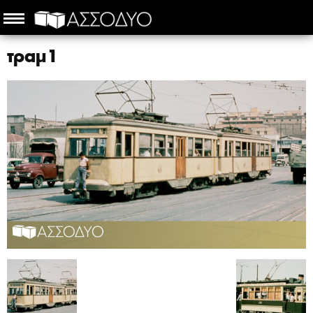
τραμ1