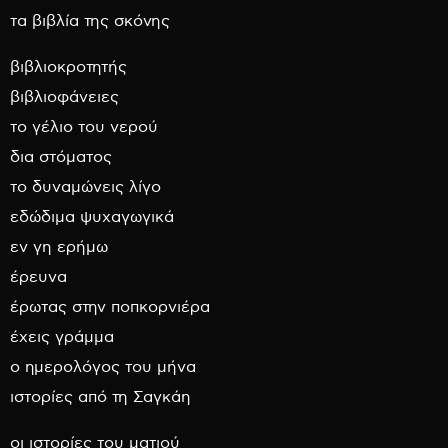
τα βιβλία της σκόνης
βιβλιοκροτητής
βιβλιοφάνειες
το γέλιο του νερού
δια στόματος
το δυναμώνεις λίγο
εδώδιμα ψυχαγωγικά
εν γη ερήμω
έρευνα
έρωτας στην ποπκορνιέρα
έχεις γράμμα
ο ημερολόγος του μήνα
ιστορίες από τη Σαγκάη
οι ιστορίες του ματιού