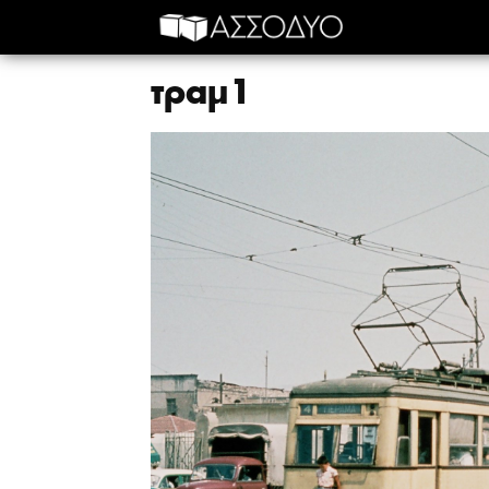
τραμ1