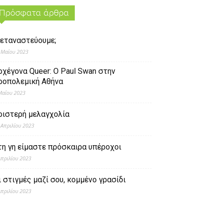
Πρόσφατα άρθρα
εταναστεύουμε;
 Μαΐου 2023
ρχέγονα Queer: O Paul Swan στην
ροπολεμική Αθήνα
Μαΐου 2023
ριστερή μελαγχολία
 Απριλίου 2023
τη γη είμαστε πρόσκαιρα υπέροχοι
Απριλίου 2023
ι στιγμές μαζί σου, κομμένο γρασίδι
Απριλίου 2023