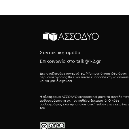
Συντακτική ομάδα
Επικοινωνία στο talk@1-2.gr
Δεν αναζητούμε συνεργάτες. Μία πρωτότυπη ιδέα όμως
περί συνεργασίας θα είναι πάντα ευπρόσδεκτη να ακουστ
και να μας διαψεύσει.
Η πλατφόρμα ΑΣΣΟΔΥΟ εκπροσωπεί μόνο το σύνολο των
αρθρογράφων κι όχι τον καθένα ξεχωριστά. Ο κάθε
αρθρογράφος έχει την αποκλειστική ευθύνη των κειμένω
του.