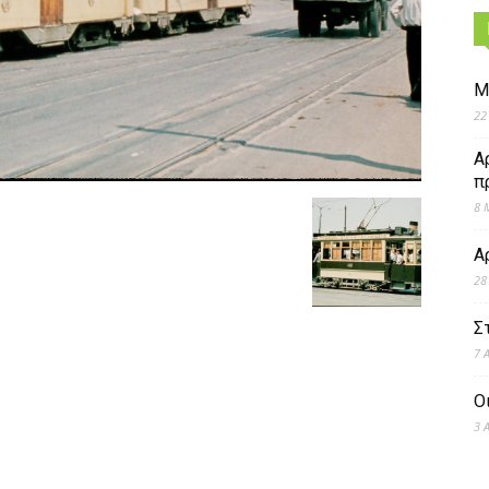
Μ
22
Α
π
8 
Α
28
Σ
7 
Ο
3 