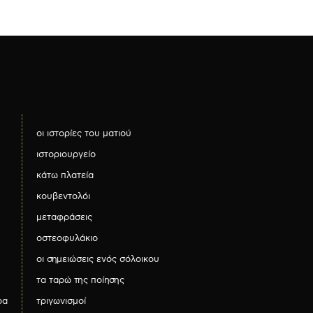
οι ιστορίες του ματιού
ιστοριουργείο
κάτω πλατεία
κουβεντολόι
μεταφράσεις
οστεοφυλάκιο
οι σημειώσεις ενός σόλοικου
τα ταρώ της ποίησης
ρα
τριγωνισμοί