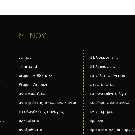
ΜΕΝΟΥ
ad hoc
βιβλιοκροτητής
all around
βιβλιοφάνειες
project «1887 μ.Χ»
το γέλιο του νερού
εί
Project Animizm
δια στόματος
αναγνωστήριο
το δυναμώνεις λίγο
αναζητώντας το χαμένο κέντρο
εδώδιμα ψυχαγωγικά
ν
το αλογάκι της παναγίας
εν γη ερήμω
αλλουterra
έρευνα
αναξιοθέατα
έρωτας στην ποπκορνιέ