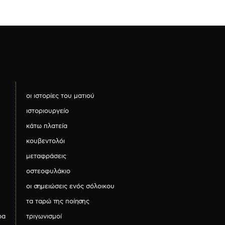
οι ιστορίες του ματιού
ιστοριουργείο
κάτω πλατεία
κουβεντολόι
μεταφράσεις
οστεοφυλάκιο
οι σημειώσεις ενός σόλοικου
τα ταρώ της ποίησης
ρα
τριγωνισμοί