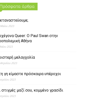
Πρόσφατα άρθρα
εταναστεύουμε;
 Μαΐου 2023
ρχέγονα Queer: O Paul Swan στην
ροπολεμική Αθήνα
Μαΐου 2023
ριστερή μελαγχολία
 Απριλίου 2023
τη γη είμαστε πρόσκαιρα υπέροχοι
Απριλίου 2023
ι στιγμές μαζί σου, κομμένο γρασίδι
Απριλίου 2023