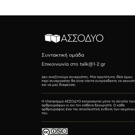
Συντακτική ομάδα
Επικοινωνία στο talk@1-2.gr
Δεν αναζητούμε συνεργάτες. Μία πρωτότυπη ιδέα όμως
περί συνεργασίας θα είναι πάντα ευπρόσδεκτη να ακουστ
και να μας διαψεύσει.
Η πλατφόρμα ΑΣΣΟΔΥΟ εκπροσωπεί μόνο το σύνολο των
αρθρογράφων κι όχι τον καθένα ξεχωριστά. Ο κάθε
αρθρογράφος έχει την αποκλειστική ευθύνη των κειμένω
του.