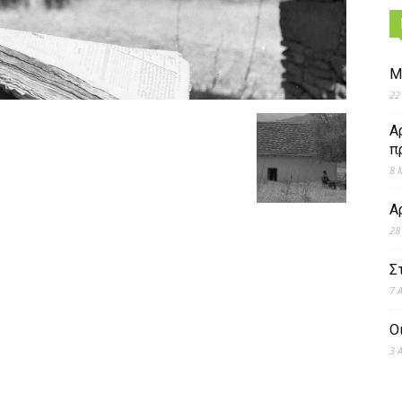
Μ
22
Α
π
8 
Α
28
Σ
7 
Ο
3 