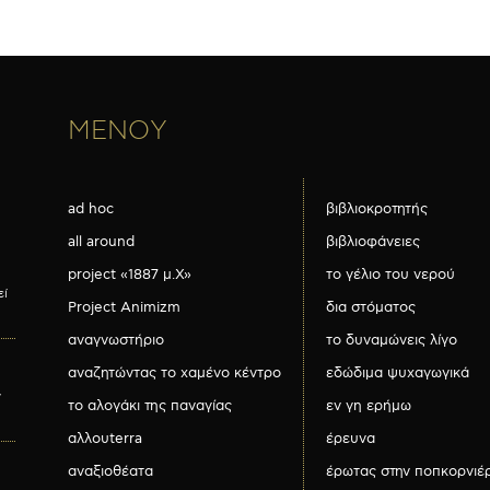
ΜΕΝΟΥ
ad hoc
βιβλιοκροτητής
all around
βιβλιοφάνειες
project «1887 μ.Χ»
το γέλιο του νερού
εί
Project Animizm
δια στόματος
αναγνωστήριο
το δυναμώνεις λίγο
αναζητώντας το χαμένο κέντρο
εδώδιμα ψυχαγωγικά
ν
το αλογάκι της παναγίας
εν γη ερήμω
αλλουterra
έρευνα
αναξιοθέατα
έρωτας στην ποπκορνιέ