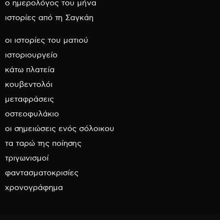
ο ημερολόγος του μήνα
ιστορίες από τη Σαγκάη
οι ιστορίες του ματιού
ιστοριουργείο
κάτω πλατεία
κουβεντολόι
μεταφράσεις
οστεοφυλάκιο
οι σημειώσεις ενός σόλοικου
τα ταρώ της ποίησης
τριγωνισμοί
φαντασματοκρισίες
χρονογράφημα