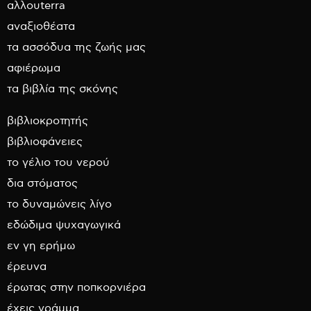
αλλουterra
αναξιοθέατα
τα ασσόδυα της ζωής μας
αφιέρωμα
τα βιβλία της σκόνης
βιβλιοκροτητής
βιβλιοφάνειες
το γέλιο του νερού
δια στόματος
το δυναμώνεις λίγο
εδώδιμα ψυχαγωγικά
εν γη ερήμω
έρευνα
έρωτας στην ποπκορνιέρα
έχεις γράμμα