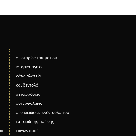
οι ιστορίες του ματιού
ιστοριουργείο
κάτω πλατεία
κουβεντολόι
μεταφράσεις
οστεοφυλάκιο
οι σημειώσεις ενός σόλοικου
τα ταρώ της ποίησης
ρα
τριγωνισμοί