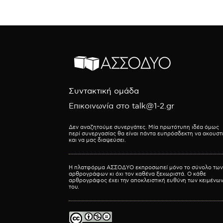
Συντακτική ομάδα
Επικοινωνία στο talk@1-2.gr
Δεν αναζητούμε συνεργάτες. Μία πρωτότυπη ιδέα όμως
περί συνεργασίας θα είναι πάντα ευπρόσδεκτη να ακουστ
και να μας διαψεύσει.
Η πλατφόρμα ΑΣΣΟΔΥΟ εκπροσωπεί μόνο το σύνολο των
αρθρογράφων κι όχι τον καθένα ξεχωριστά. Ο κάθε
αρθρογράφος έχει την αποκλειστική ευθύνη των κειμένω
του.