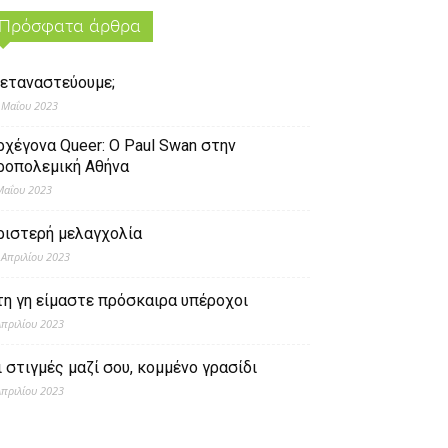
Πρόσφατα άρθρα
εταναστεύουμε;
 Μαΐου 2023
ρχέγονα Queer: O Paul Swan στην
ροπολεμική Αθήνα
Μαΐου 2023
ριστερή μελαγχολία
 Απριλίου 2023
τη γη είμαστε πρόσκαιρα υπέροχοι
Απριλίου 2023
ι στιγμές μαζί σου, κομμένο γρασίδι
Απριλίου 2023