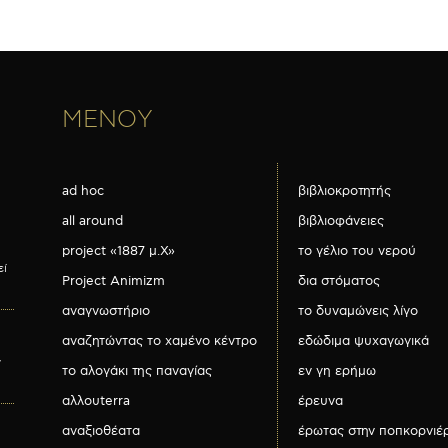
ΜΕΝΟΥ
ad hoc
βιβλιοκροτητής
all around
βιβλιοφάνειες
project «1887 μ.Χ»
το γέλιο του νερού
εί
Project Animizm
δια στόματος
αναγνωστήριο
το δυναμώνεις λίγο
αναζητώντας το χαμένο κέντρο
εδώδιμα ψυχαγωγικά
ν
το αλογάκι της παναγίας
εν γη ερήμω
αλλουterra
έρευνα
αναξιοθέατα
έρωτας στην ποπκορνιέ