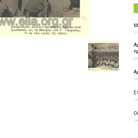
Μ
22
Α
π
8 
Α
28
Σ
7 
Ο
3 