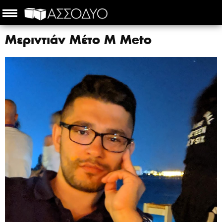
Μεριντιάν Μέτο M Meto