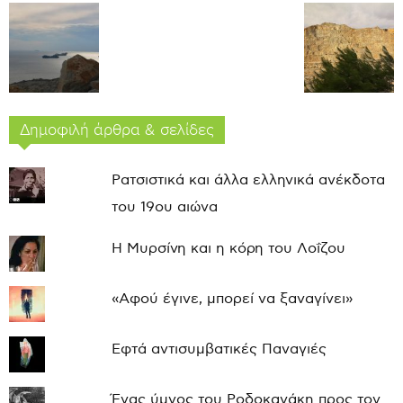
Δημοφιλή άρθρα & σελίδες
Ρατσιστικά και άλλα ελληνικά ανέκδοτα
του 19ου αιώνα
Η Μυρσίνη και η κόρη του Λοΐζου
«Αφού έγινε, μπορεί να ξαναγίνει»
Εφτά αντισυμβατικές Παναγιές
Ένας ύμνος του Ροδοκανάκη προς τον