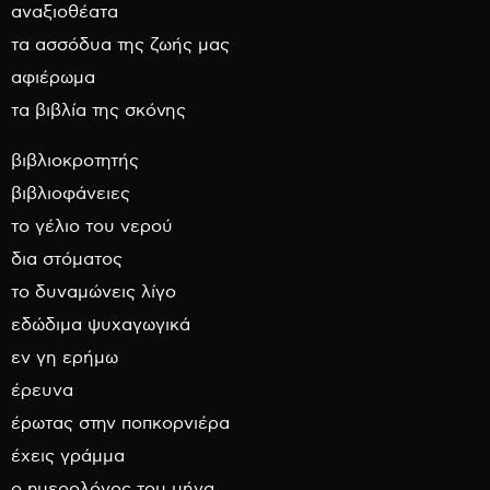
αναξιοθέατα
τα ασσόδυα της ζωής μας
αφιέρωμα
τα βιβλία της σκόνης
βιβλιοκροτητής
βιβλιοφάνειες
το γέλιο του νερού
δια στόματος
το δυναμώνεις λίγο
εδώδιμα ψυχαγωγικά
εν γη ερήμω
έρευνα
έρωτας στην ποπκορνιέρα
έχεις γράμμα
ο ημερολόγος του μήνα