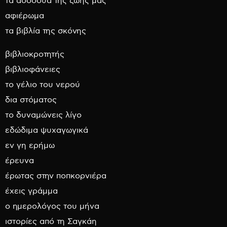
τα ασσόδυα της ζωής μας
αφιέρωμα
τα βιβλία της σκόνης
βιβλιοκροτητής
βιβλιοφάνειες
το γέλιο του νερού
δια στόματος
το δυναμώνεις λίγο
εδώδιμα ψυχαγωγικά
εν γη ερήμω
έρευνα
έρωτας στην ποπκορνιέρα
έχεις γράμμα
ο ημερολόγος του μήνα
ιστορίες από τη Σαγκάη