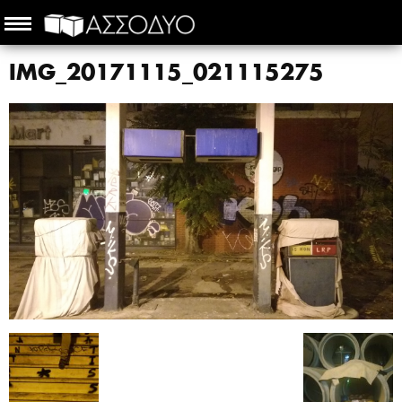
IMG_20171115_021115275