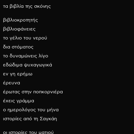
τα βιβλία της σκόνης
βιβλιοκροτητής
βιβλιοφάνειες
το γέλιο του νερού
δια στόματος
το δυναμώνεις λίγο
εδώδιμα ψυχαγωγικά
εν γη ερήμω
έρευνα
έρωτας στην ποπκορνιέρα
έχεις γράμμα
ο ημερολόγος του μήνα
ιστορίες από τη Σαγκάη
οι ιστορίες του ματιού