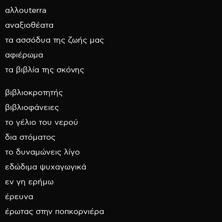
αλλουterra
αναξιοθέατα
τα ασσόδυα της ζωής μας
αφιέρωμα
τα βιβλία της σκόνης
βιβλιοκροτητής
βιβλιοφάνειες
το γέλιο του νερού
δια στόματος
το δυναμώνεις λίγο
εδώδιμα ψυχαγωγικά
εν γη ερήμω
έρευνα
έρωτας στην ποπκορνιέρα