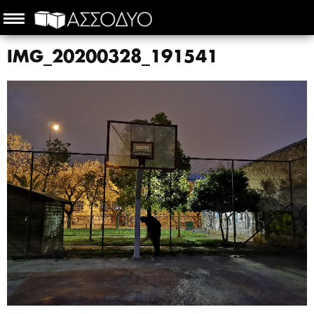
IMG_20200328_191541