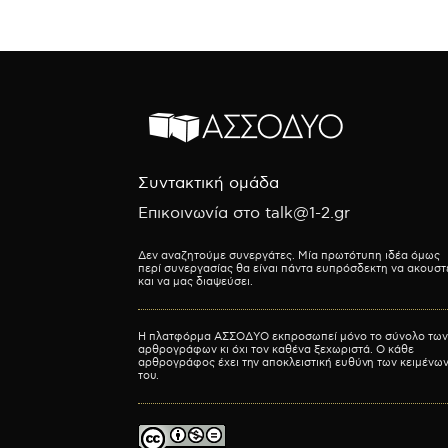
Συντακτική ομάδα
Επικοινωνία στο talk@1-2.gr
Δεν αναζητούμε συνεργάτες. Μία πρωτότυπη ιδέα όμως
περί συνεργασίας θα είναι πάντα ευπρόσδεκτη να ακουστ
και να μας διαψεύσει.
Η πλατφόρμα ΑΣΣΟΔΥΟ εκπροσωπεί μόνο το σύνολο των
αρθρογράφων κι όχι τον καθένα ξεχωριστά. Ο κάθε
αρθρογράφος έχει την αποκλειστική ευθύνη των κειμένω
του.