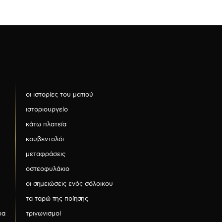
οι ιστορίες του ματιού
ιστοριουργείο
κάτω πλατεία
κουβεντολόι
μεταφράσεις
οστεοφυλάκιο
οι σημειώσεις ενός σόλοικου
τα ταρώ της ποίησης
ρα
τριγωνισμοί