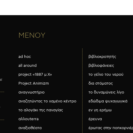
ΜΕΝΟΥ
ad hoc
βιβλιοκροτητής
all around
βιβλιοφάνειες
project «1887 μ.Χ»
το γέλιο του νερού
εί
Project Animizm
δια στόματος
αναγνωστήριο
το δυναμώνεις λίγο
αναζητώντας το χαμένο κέντρο
εδώδιμα ψυχαγωγικά
ν
το αλογάκι της παναγίας
εν γη ερήμω
αλλουterra
έρευνα
αναξιοθέατα
έρωτας στην ποπκορνιέ