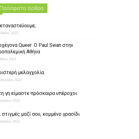
Πρόσφατα άρθρα
εταναστεύουμε;
 Μαΐου 2023
ρχέγονα Queer: O Paul Swan στην
ροπολεμική Αθήνα
Μαΐου 2023
ριστερή μελαγχολία
 Απριλίου 2023
τη γη είμαστε πρόσκαιρα υπέροχοι
Απριλίου 2023
ι στιγμές μαζί σου, κομμένο γρασίδι
Απριλίου 2023