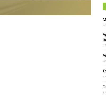
Μ
22
Α
π
8 
Α
28
Σ
7 
Ο
3 