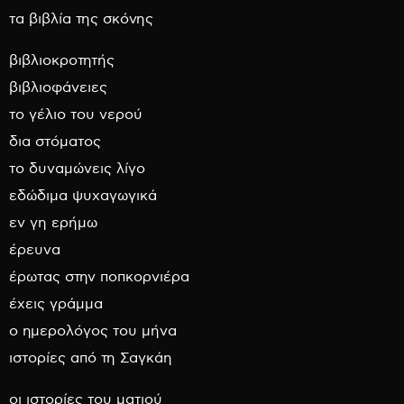
τα βιβλία της σκόνης
βιβλιοκροτητής
βιβλιοφάνειες
το γέλιο του νερού
δια στόματος
το δυναμώνεις λίγο
εδώδιμα ψυχαγωγικά
εν γη ερήμω
έρευνα
έρωτας στην ποπκορνιέρα
έχεις γράμμα
ο ημερολόγος του μήνα
ιστορίες από τη Σαγκάη
οι ιστορίες του ματιού