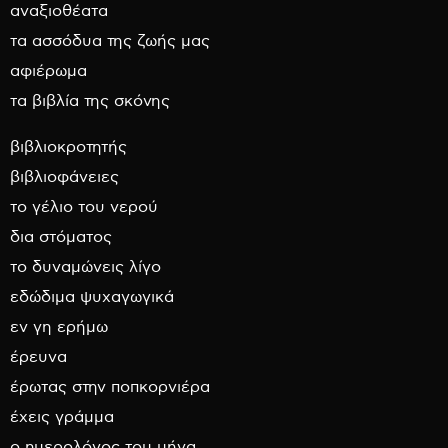
αναξιοθέατα
τα ασσόδυα της ζωής μας
αφιέρωμα
τα βιβλία της σκόνης
βιβλιοκροτητής
βιβλιοφάνειες
το γέλιο του νερού
δια στόματος
το δυναμώνεις λίγο
εδώδιμα ψυχαγωγικά
εν γη ερήμω
έρευνα
έρωτας στην ποπκορνιέρα
έχεις γράμμα
ο ημερολόγος του μήνα