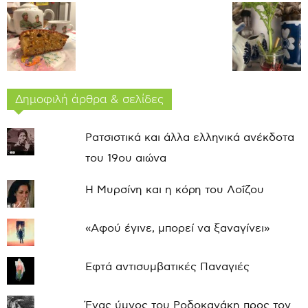
Δημοφιλή άρθρα & σελίδες
Ρατσιστικά και άλλα ελληνικά ανέκδοτα
του 19ου αιώνα
Η Μυρσίνη και η κόρη του Λοΐζου
«Αφού έγινε, μπορεί να ξαναγίνει»
Εφτά αντισυμβατικές Παναγιές
Ένας ύμνος του Ροδοκανάκη προς τον