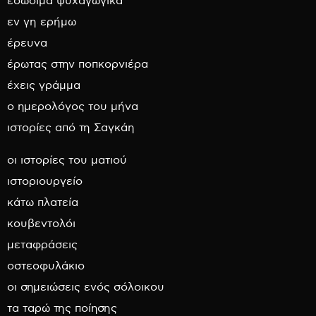
εδώδιμα ψυχαγωγικά
εν γη ερήμω
έρευνα
έρωτας στην ποπκορνιέρα
έχεις γράμμα
ο ημερολόγος του μήνα
ιστορίες από τη Σαγκάη
οι ιστορίες του ματιού
ιστοριουργείο
κάτω πλατεία
κουβεντολόι
μεταφράσεις
οστεοφυλάκιο
οι σημειώσεις ενός σόλοικου
τα ταρώ της ποίησης