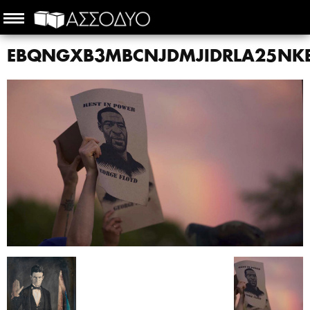
EBQNGXB3MBCNJDMJIDRLA25NK