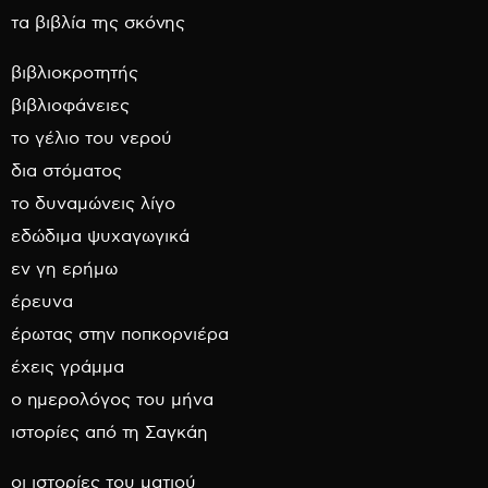
τα βιβλία της σκόνης
βιβλιοκροτητής
βιβλιοφάνειες
το γέλιο του νερού
δια στόματος
το δυναμώνεις λίγο
εδώδιμα ψυχαγωγικά
εν γη ερήμω
έρευνα
έρωτας στην ποπκορνιέρα
έχεις γράμμα
ο ημερολόγος του μήνα
ιστορίες από τη Σαγκάη
οι ιστορίες του ματιού