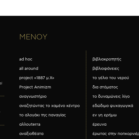
ΜΕΝΟΥ
ad hoc
βιβλιοκροτητής
all around
βιβλιοφάνειες
project «1887 μ.Χ»
το γέλιο του νερού
εί
Project Animizm
δια στόματος
αναγνωστήριο
το δυναμώνεις λίγο
αναζητώντας το χαμένο κέντρο
εδώδιμα ψυχαγωγικά
ν
το αλογάκι της παναγίας
εν γη ερήμω
αλλουterra
έρευνα
αναξιοθέατα
έρωτας στην ποπκορνιέ