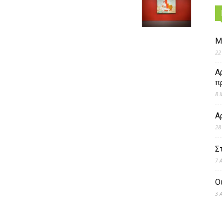
Μ
22
Α
π
8 
Α
28
Σ
7 
Ο
3 