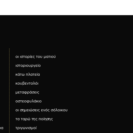
οι ιστορίες του ματιού
ιστοριουργείο
κάτω πλατεία
κουβεντολόι
μεταφράσεις
οστεοφυλάκιο
οι σημειώσεις ενός σόλοικου
τα ταρώ της ποίησης
ρα
τριγωνισμοί