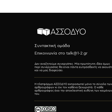
Συντακτική ομάδα
Επικοινωνία στο talk@1-2.gr
Δεν αναζητούμε συνεργάτες. Μία πρωτότυπη ιδέα όμως
περί συνεργασίας θα είναι πάντα ευπρόσδεκτη να ακουστ
και να μας διαψεύσει.
Η πλατφόρμα ΑΣΣΟΔΥΟ εκπροσωπεί μόνο το σύνολο των
αρθρογράφων κι όχι τον καθένα ξεχωριστά. Ο κάθε
αρθρογράφος έχει την αποκλειστική ευθύνη των κειμένω
του.