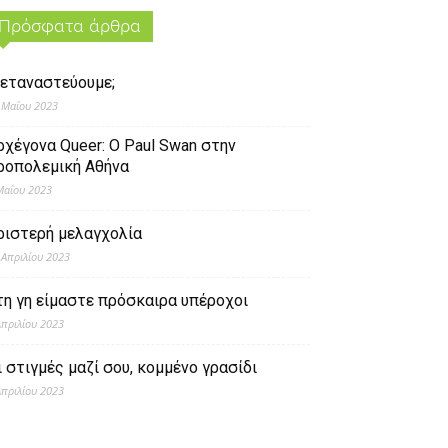
Πρόσφατα άρθρα
εταναστεύουμε;
 Μαΐου 2023
ρχέγονα Queer: O Paul Swan στην
ροπολεμική Αθήνα
Μαΐου 2023
ριστερή μελαγχολία
 Απριλίου 2023
τη γη είμαστε πρόσκαιρα υπέροχοι
Απριλίου 2023
ι στιγμές μαζί σου, κομμένο γρασίδι
Απριλίου 2023