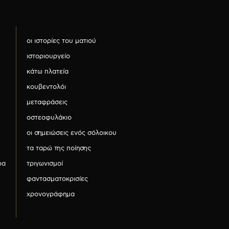
οι ιστορίες του ματιού
ιστοριουργείο
κάτω πλατεία
κουβεντολόι
μεταφράσεις
οστεοφυλάκιο
οι σημειώσεις ενός σόλοικου
τα ταρώ της ποίησης
ρα
τριγωνισμοί
φαντασματοκρισίες
χρονογράφημα