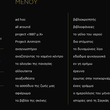
ΜΕΝΟΥ
ad hoc
βιβλιοκροτητής
all around
βιβλιοφάνειες
project «1887 μ.Χ»
το γέλιο του νερού
εί
Project Animizm
δια στόματος
αναγνωστήριο
το δυναμώνεις λίγο
αναζητώντας το χαμένο κέντρο
εδώδιμα ψυχαγωγικά
ν
το αλογάκι της παναγίας
εν γη ερήμω
αλλουterra
έρευνα
αναξιοθέατα
έρωτας στην ποπκορνιέ
τα ασσόδυα της ζωής μας
έχεις γράμμα
αφιέρωμα
ο ημερολόγος του μήνα
τα βιβλία της σκόνης
ιστορίες από τη Σαγκάη