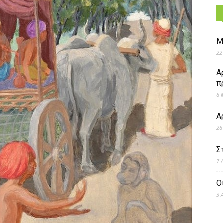
Μ
22
Α
π
8 
Α
28
Σ
7 
Ο
3 