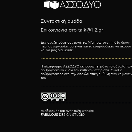
Συντακτική ομάδα
Επικοινωνία στο talk@1-2.gr
Δεν αναζητούμε συνεργάτες. Μία πρωτότυπη ιδέα όμως
περί συνεργασίας θα είναι πάντα ευπρόσδεκτη να ακουστ
και να μας διαψεύσει.
Η πλατφόρμα ΑΣΣΟΔΥΟ εκπροσωπεί μόνο το σύνολο των
αρθρογράφων κι όχι τον καθένα ξεχωριστά. Ο κάθε
αρθρογράφος έχει την αποκλειστική ευθύνη των κειμένω
του.
σχεδιασμός και ανάπτυξη website:
FABULOUS
DESIGN STUDIO