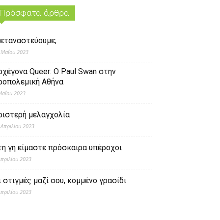
Πρόσφατα άρθρα
εταναστεύουμε;
 Μαΐου 2023
ρχέγονα Queer: O Paul Swan στην
ροπολεμική Αθήνα
Μαΐου 2023
ριστερή μελαγχολία
 Απριλίου 2023
τη γη είμαστε πρόσκαιρα υπέροχοι
Απριλίου 2023
ι στιγμές μαζί σου, κομμένο γρασίδι
Απριλίου 2023