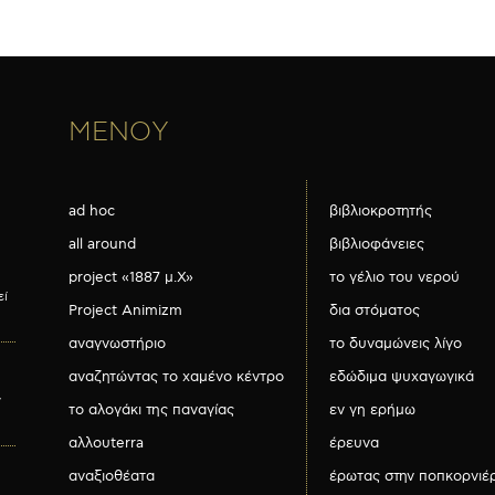
ΜΕΝΟΥ
ad hoc
βιβλιοκροτητής
all around
βιβλιοφάνειες
project «1887 μ.Χ»
το γέλιο του νερού
εί
Project Animizm
δια στόματος
αναγνωστήριο
το δυναμώνεις λίγο
αναζητώντας το χαμένο κέντρο
εδώδιμα ψυχαγωγικά
ν
το αλογάκι της παναγίας
εν γη ερήμω
αλλουterra
έρευνα
αναξιοθέατα
έρωτας στην ποπκορνιέ