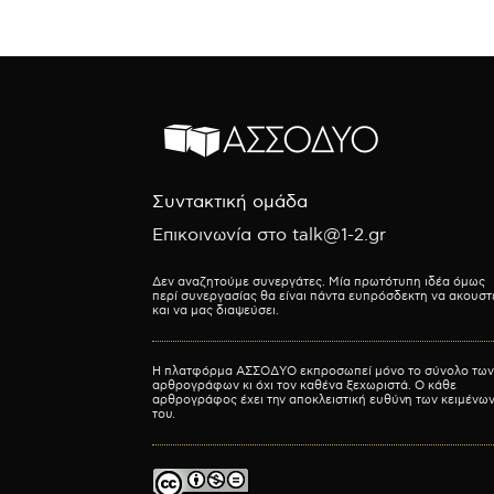
Συντακτική ομάδα
Επικοινωνία στο talk@1-2.gr
Δεν αναζητούμε συνεργάτες. Μία πρωτότυπη ιδέα όμως
περί συνεργασίας θα είναι πάντα ευπρόσδεκτη να ακουστ
και να μας διαψεύσει.
Η πλατφόρμα ΑΣΣΟΔΥΟ εκπροσωπεί μόνο το σύνολο των
αρθρογράφων κι όχι τον καθένα ξεχωριστά. Ο κάθε
αρθρογράφος έχει την αποκλειστική ευθύνη των κειμένω
του.