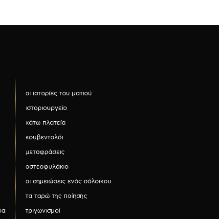
οι ιστορίες του ματιού
ιστοριουργείο
κάτω πλατεία
κουβεντολόι
μεταφράσεις
οστεοφυλάκιο
οι σημειώσεις ενός σόλοικου
τα ταρώ της ποίησης
ρα
τριγωνισμοί