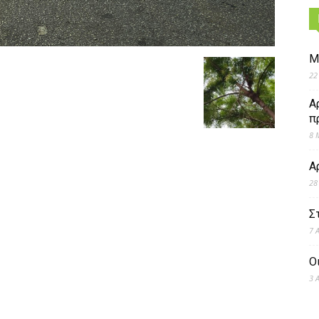
Μ
22
Α
π
8 
Α
28
Σ
7 
Ο
3 