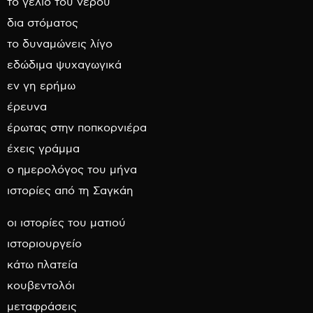
το γέλιο του νερού
δια στόματος
το δυναμώνεις λίγο
εδώδιμα ψυχαγωγικά
εν γη ερήμω
έρευνα
έρωτας στην ποπκορνιέρα
έχεις γράμμα
ο ημερολόγος του μήνα
ιστορίες από τη Σαγκάη
οι ιστορίες του ματιού
ιστοριουργείο
κάτω πλατεία
κουβεντολόι
μεταφράσεις