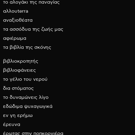
το αλογάκι της παναγίας
αλλουterra
αναξιοθέατα
τα ασσόδυα της ζωής μας
αφιέρωμα
τα βιβλία της σκόνης
βιβλιοκροτητής
βιβλιοφάνειες
το γέλιο του νερού
δια στόματος
το δυναμώνεις λίγο
εδώδιμα ψυχαγωγικά
εν γη ερήμω
έρευνα
έρωτας στην ποπκορνιέρα