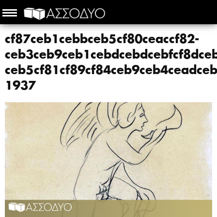
cf87ceb1cebbceb5cf80ceaccf82-
ceb3ceb9ceb1cebdcebdcebfcf8dce
ceb5cf81cf89cf84ceb9ceb4ceadceb
1937