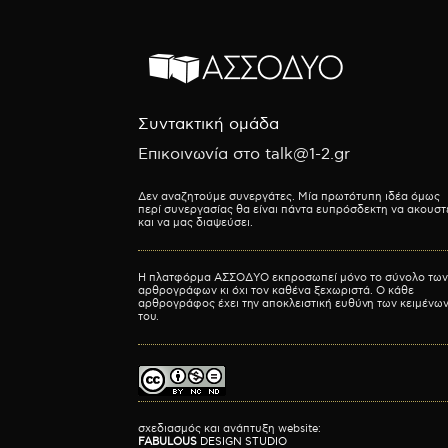
Συντακτική ομάδα
Επικοινωνία στο talk@1-2.gr
Δεν αναζητούμε συνεργάτες. Μία πρωτότυπη ιδέα όμως
περί συνεργασίας θα είναι πάντα ευπρόσδεκτη να ακουστ
και να μας διαψεύσει.
Η πλατφόρμα ΑΣΣΟΔΥΟ εκπροσωπεί μόνο το σύνολο των
αρθρογράφων κι όχι τον καθένα ξεχωριστά. Ο κάθε
αρθρογράφος έχει την αποκλειστική ευθύνη των κειμένω
του.
σχεδιασμός και ανάπτυξη website:
FABULOUS
DESIGN STUDIO