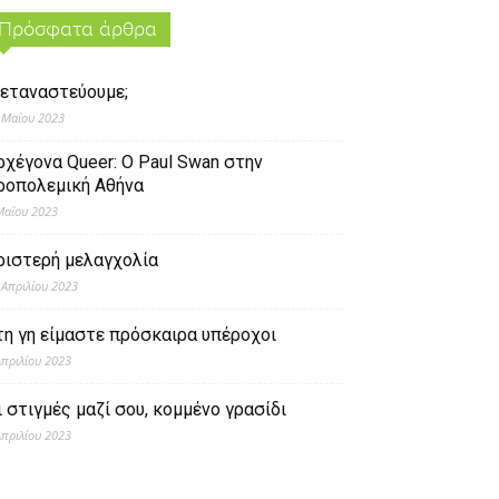
Πρόσφατα άρθρα
εταναστεύουμε;
 Μαΐου 2023
ρχέγονα Queer: O Paul Swan στην
ροπολεμική Αθήνα
Μαΐου 2023
ριστερή μελαγχολία
 Απριλίου 2023
τη γη είμαστε πρόσκαιρα υπέροχοι
Απριλίου 2023
ι στιγμές μαζί σου, κομμένο γρασίδι
Απριλίου 2023