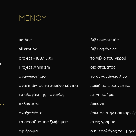
ΜΕΝΟΥ
ad hoc
βιβλιοκροτητής
all around
βιβλιοφάνειες
project «1887 μ.Χ»
το γέλιο του νερού
εί
Project Animizm
δια στόματος
αναγνωστήριο
το δυναμώνεις λίγο
αναζητώντας το χαμένο κέντρο
εδώδιμα ψυχαγωγικά
ν
το αλογάκι της παναγίας
εν γη ερήμω
αλλουterra
έρευνα
αναξιοθέατα
έρωτας στην ποπκορνιέ
τα ασσόδυα της ζωής μας
έχεις γράμμα
αφιέρωμα
ο ημερολόγος του μήνα