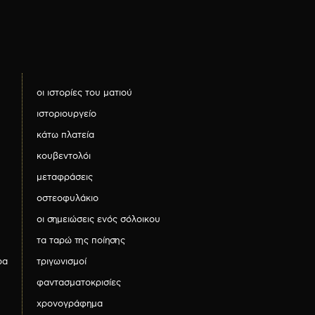
οι ιστορίες του ματιού
ιστοριουργείο
κάτω πλατεία
κουβεντολόι
μεταφράσεις
οστεοφυλάκιο
οι σημειώσεις ενός σόλοικου
τα ταρώ της ποίησης
ρα
τριγωνισμοί
φαντασματοκρισίες
χρονογράφημα