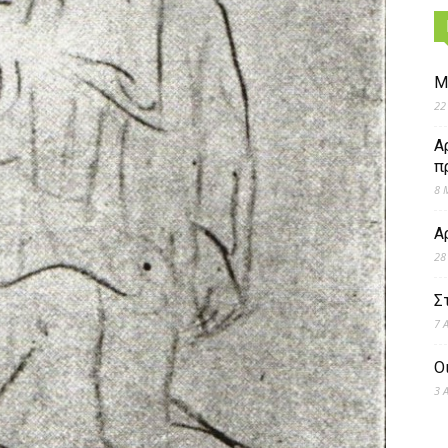
Μ
22
Α
π
8 
Α
28
Σ
7 
Ο
3 