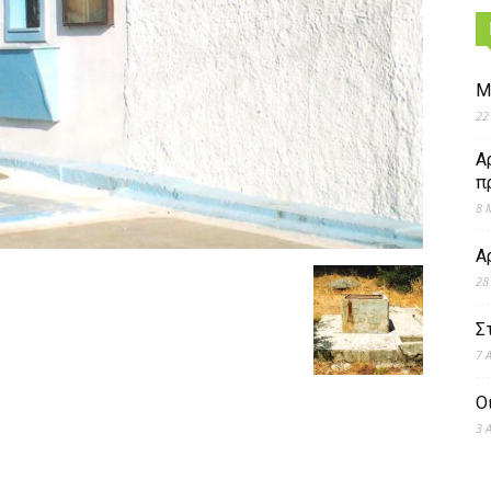
Μ
22
Α
π
8 
Α
28
Σ
7 
Ο
3 