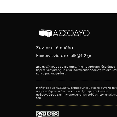
Συντακτική ομάδα
Επικοινωνία στο talk@1-2.gr
Δεν αναζητούμε συνεργάτες. Μία πρωτότυπη ιδέα όμως
περί συνεργασίας θα είναι πάντα ευπρόσδεκτη να ακουστ
και να μας διαψεύσει.
Η πλατφόρμα ΑΣΣΟΔΥΟ εκπροσωπεί μόνο το σύνολο των
αρθρογράφων κι όχι τον καθένα ξεχωριστά. Ο κάθε
αρθρογράφος έχει την αποκλειστική ευθύνη των κειμένω
του.