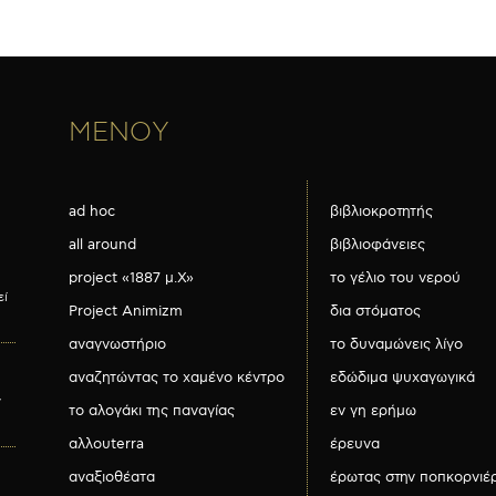
ΜΕΝΟΥ
ad hoc
βιβλιοκροτητής
all around
βιβλιοφάνειες
project «1887 μ.Χ»
το γέλιο του νερού
εί
Project Animizm
δια στόματος
αναγνωστήριο
το δυναμώνεις λίγο
αναζητώντας το χαμένο κέντρο
εδώδιμα ψυχαγωγικά
ν
το αλογάκι της παναγίας
εν γη ερήμω
αλλουterra
έρευνα
αναξιοθέατα
έρωτας στην ποπκορνιέ