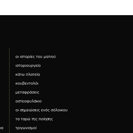
οι ιστορίες του ματιού
ιστοριουργείο
κάτω πλατεία
κουβεντολόι
μεταφράσεις
οστεοφυλάκιο
οι σημειώσεις ενός σόλοικου
τα ταρώ της ποίησης
ρα
τριγωνισμοί