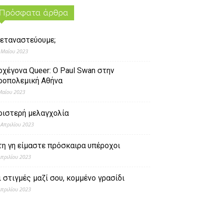
Πρόσφατα άρθρα
εταναστεύουμε;
 Μαΐου 2023
ρχέγονα Queer: O Paul Swan στην
ροπολεμική Αθήνα
Μαΐου 2023
ριστερή μελαγχολία
 Απριλίου 2023
τη γη είμαστε πρόσκαιρα υπέροχοι
Απριλίου 2023
ι στιγμές μαζί σου, κομμένο γρασίδι
Απριλίου 2023