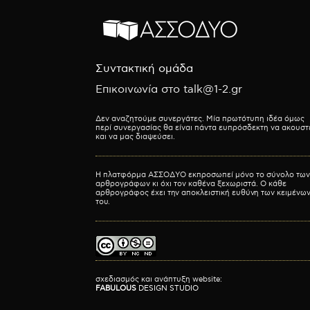
Συντακτική ομάδα
Επικοινωνία στο talk@1-2.gr
Δεν αναζητούμε συνεργάτες. Μία πρωτότυπη ιδέα όμως
περί συνεργασίας θα είναι πάντα ευπρόσδεκτη να ακουστ
και να μας διαψεύσει.
Η πλατφόρμα ΑΣΣΟΔΥΟ εκπροσωπεί μόνο το σύνολο των
αρθρογράφων κι όχι τον καθένα ξεχωριστά. Ο κάθε
αρθρογράφος έχει την αποκλειστική ευθύνη των κειμένω
του.
σχεδιασμός και ανάπτυξη website:
FABULOUS
DESIGN STUDIO