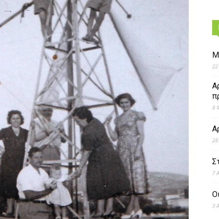
Μ
22
Α
π
8 
Α
28
Σ
7 
Ο
3 