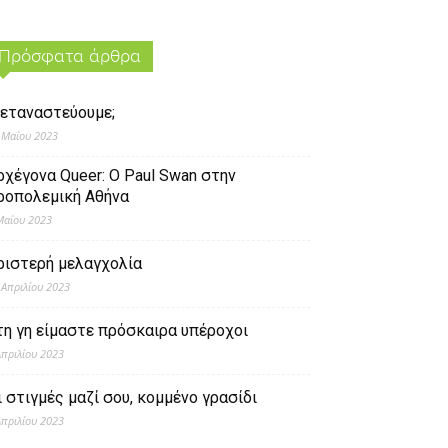
Πρόσφατα άρθρα
εταναστεύουμε;
 Μαΐου 2023
ρχέγονα Queer: O Paul Swan στην
ροπολεμική Αθήνα
Μαΐου 2023
ριστερή μελαγχολία
 Απριλίου 2023
τη γη είμαστε πρόσκαιρα υπέροχοι
Απριλίου 2023
ι στιγμές μαζί σου, κομμένο γρασίδι
Απριλίου 2023