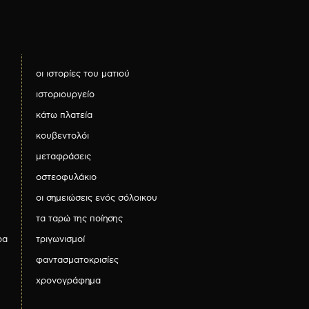
οι ιστορίες του ματιού
ιστοριουργείο
κάτω πλατεία
κουβεντολόι
μεταφράσεις
οστεοφυλάκιο
οι σημειώσεις ενός σόλοικου
τα ταρώ της ποίησης
ρα
τριγωνισμοί
φαντασματοκρισίες
χρονογράφημα