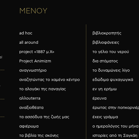
ΜΕΝΟΥ
ad hoc
βιβλιοκροτητής
all around
βιβλιοφάνειες
project «1887 μ.Χ»
το γέλιο του νερού
εί
Project Animizm
δια στόματος
αναγνωστήριο
το δυναμώνεις λίγο
αναζητώντας το χαμένο κέντρο
εδώδιμα ψυχαγωγικά
ν
το αλογάκι της παναγίας
εν γη ερήμω
αλλουterra
έρευνα
αναξιοθέατα
έρωτας στην ποπκορνιέ
τα ασσόδυα της ζωής μας
έχεις γράμμα
αφιέρωμα
ο ημερολόγος του μήνα
τα βιβλία της σκόνης
ιστορίες από τη Σαγκάη