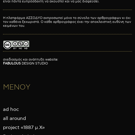
είναι πάντα ευπρόσδεκτη να ακουστεί και να μας διαψεύσει.
Η πλατφόρμα ΑΣΣΟΔΥΟ εκπροσωπεί μόνο το σύνολο των αρθρογράφων κι όχι
τον καθένα ξεχωριστά. Ο κάθε αρθρογράφος έχει την αποκλειστική ευθύνη των
κειμένων του.
σχεδιασμός και ανάπτυξη website:
FABULOUS
DESIGN STUDIO
ΜΕΝΟΥ
ad hoc
all around
project «1887 μ.Χ»