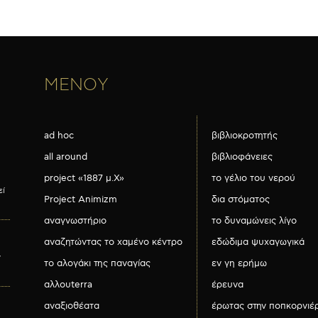
ΜΕΝΟΥ
ad hoc
βιβλιοκροτητής
all around
βιβλιοφάνειες
project «1887 μ.Χ»
το γέλιο του νερού
εί
Project Animizm
δια στόματος
αναγνωστήριο
το δυναμώνεις λίγο
αναζητώντας το χαμένο κέντρο
εδώδιμα ψυχαγωγικά
ν
το αλογάκι της παναγίας
εν γη ερήμω
αλλουterra
έρευνα
αναξιοθέατα
έρωτας στην ποπκορνιέ