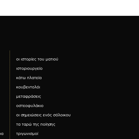
οι ιστορίες του ματιού
ιστοριουργείο
κάτω πλατεία
κουβεντολόι
μεταφράσεις
οστεοφυλάκιο
οι σημειώσεις ενός σόλοικου
τα ταρώ της ποίησης
ρα
τριγωνισμοί