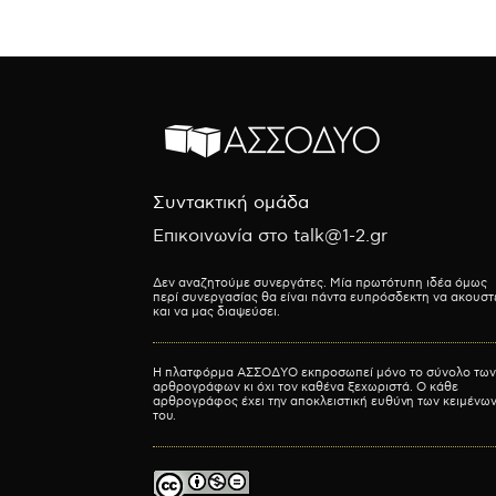
Συντακτική ομάδα
Επικοινωνία στο talk@1-2.gr
Δεν αναζητούμε συνεργάτες. Μία πρωτότυπη ιδέα όμως
περί συνεργασίας θα είναι πάντα ευπρόσδεκτη να ακουστ
και να μας διαψεύσει.
Η πλατφόρμα ΑΣΣΟΔΥΟ εκπροσωπεί μόνο το σύνολο των
αρθρογράφων κι όχι τον καθένα ξεχωριστά. Ο κάθε
αρθρογράφος έχει την αποκλειστική ευθύνη των κειμένω
του.