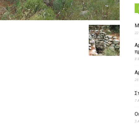
Μ
22
Α
π
8 
Α
28
Σ
7 
Ο
3 