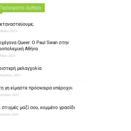
Πρόσφατα άρθρα
εταναστεύουμε;
 Μαΐου 2023
ρχέγονα Queer: O Paul Swan στην
ροπολεμική Αθήνα
Μαΐου 2023
ριστερή μελαγχολία
 Απριλίου 2023
τη γη είμαστε πρόσκαιρα υπέροχοι
Απριλίου 2023
ι στιγμές μαζί σου, κομμένο γρασίδι
Απριλίου 2023