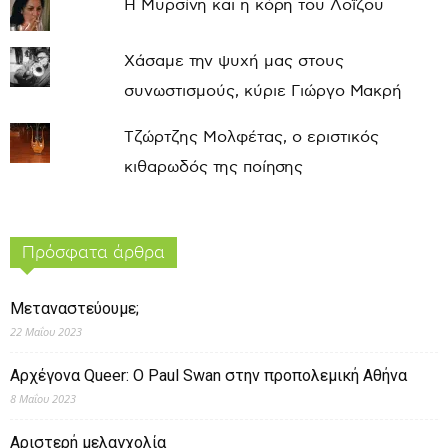
Η Μυρσίνη και η κόρη του Λοΐζου
Χάσαμε την ψυχή μας στους
συνωστισμούς, κύριε Γιώργο Μακρή
Τζώρτζης Μολφέτας, ο εριστικός
κιθαρωδός της ποίησης
Πρόσφατα άρθρα
Μεταναστεύουμε;
22 Μαΐου 2023
Αρχέγονα Queer: O Paul Swan στην προπολεμική Αθήνα
8 Μαΐου 2023
Αριστερή μελαγχολία