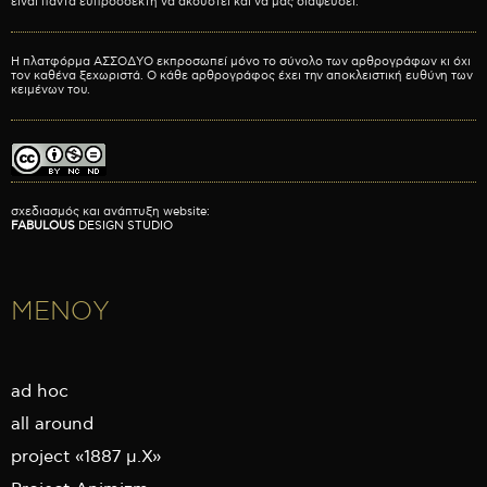
είναι πάντα ευπρόσδεκτη να ακουστεί και να μας διαψεύσει.
Η πλατφόρμα ΑΣΣΟΔΥΟ εκπροσωπεί μόνο το σύνολο των αρθρογράφων κι όχι
τον καθένα ξεχωριστά. Ο κάθε αρθρογράφος έχει την αποκλειστική ευθύνη των
κειμένων του.
σχεδιασμός και ανάπτυξη website:
FABULOUS
DESIGN STUDIO
ΜΕΝΟΥ
ad hoc
all around
project «1887 μ.Χ»