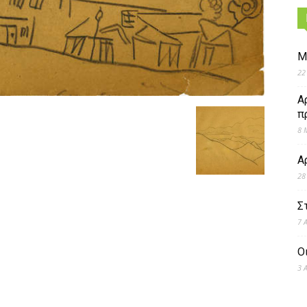
Μ
22
Α
π
8 
Α
28
Σ
7 
Ο
3 