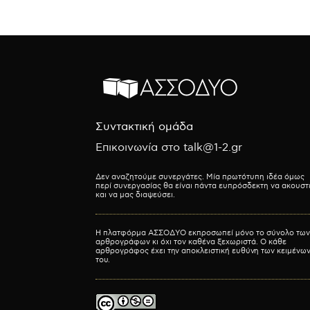
Συντακτική ομάδα
Επικοινωνία στο talk@1-2.gr
Δεν αναζητούμε συνεργάτες. Μία πρωτότυπη ιδέα όμως
περί συνεργασίας θα είναι πάντα ευπρόσδεκτη να ακουστ
και να μας διαψεύσει.
Η πλατφόρμα ΑΣΣΟΔΥΟ εκπροσωπεί μόνο το σύνολο των
αρθρογράφων κι όχι τον καθένα ξεχωριστά. Ο κάθε
αρθρογράφος έχει την αποκλειστική ευθύνη των κειμένω
του.