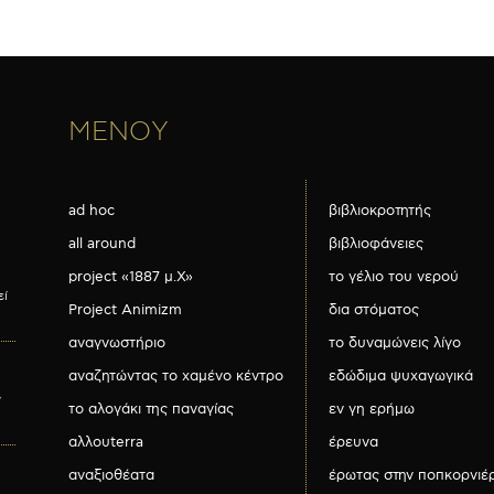
ΜΕΝΟΥ
ad hoc
βιβλιοκροτητής
all around
βιβλιοφάνειες
project «1887 μ.Χ»
το γέλιο του νερού
εί
Project Animizm
δια στόματος
αναγνωστήριο
το δυναμώνεις λίγο
αναζητώντας το χαμένο κέντρο
εδώδιμα ψυχαγωγικά
ν
το αλογάκι της παναγίας
εν γη ερήμω
αλλουterra
έρευνα
αναξιοθέατα
έρωτας στην ποπκορνιέ