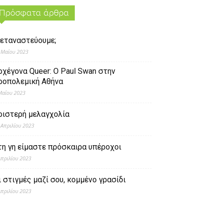
Πρόσφατα άρθρα
εταναστεύουμε;
 Μαΐου 2023
ρχέγονα Queer: O Paul Swan στην
ροπολεμική Αθήνα
Μαΐου 2023
ριστερή μελαγχολία
 Απριλίου 2023
τη γη είμαστε πρόσκαιρα υπέροχοι
Απριλίου 2023
ι στιγμές μαζί σου, κομμένο γρασίδι
Απριλίου 2023