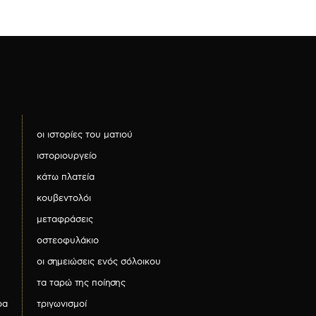
οι ιστορίες του ματιού
ιστοριουργείο
κάτω πλατεία
κουβεντολόι
μεταφράσεις
οστεοφυλάκιο
οι σημειώσεις ενός σόλοικου
τα ταρώ της ποίησης
ρα
τριγωνισμοί