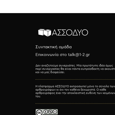
Συντακτική ομάδα
Επικοινωνία στο talk@1-2.gr
Δεν αναζητούμε συνεργάτες. Μία πρωτότυπη ιδέα όμως
περί συνεργασίας θα είναι πάντα ευπρόσδεκτη να ακουστ
και να μας διαψεύσει.
Η πλατφόρμα ΑΣΣΟΔΥΟ εκπροσωπεί μόνο το σύνολο των
αρθρογράφων κι όχι τον καθένα ξεχωριστά. Ο κάθε
αρθρογράφος έχει την αποκλειστική ευθύνη των κειμένω
του.