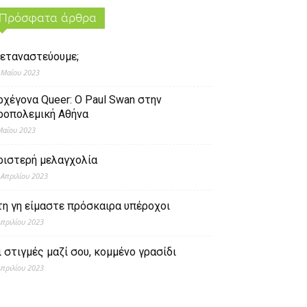
Πρόσφατα άρθρα
εταναστεύουμε;
 Μαΐου 2023
ρχέγονα Queer: O Paul Swan στην
ροπολεμική Αθήνα
Μαΐου 2023
ριστερή μελαγχολία
 Απριλίου 2023
τη γη είμαστε πρόσκαιρα υπέροχοι
Απριλίου 2023
ι στιγμές μαζί σου, κομμένο γρασίδι
Απριλίου 2023