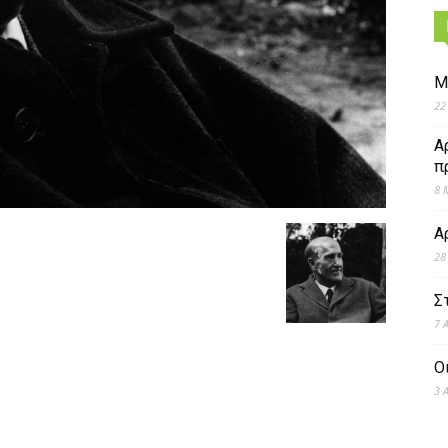
Μ
22
Α
π
8 
Α
28
Σ
7 
Ο
3 