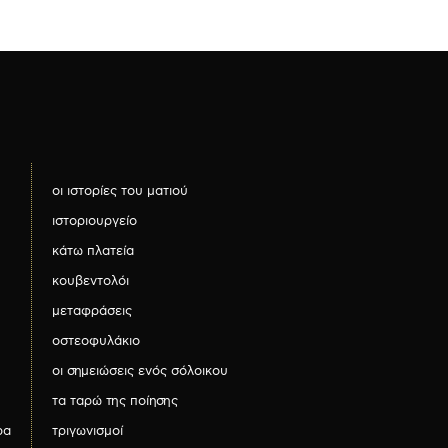
οι ιστορίες του ματιού
ιστοριουργείο
κάτω πλατεία
κουβεντολόι
μεταφράσεις
οστεοφυλάκιο
οι σημειώσεις ενός σόλοικου
τα ταρώ της ποίησης
ρα
τριγωνισμοί