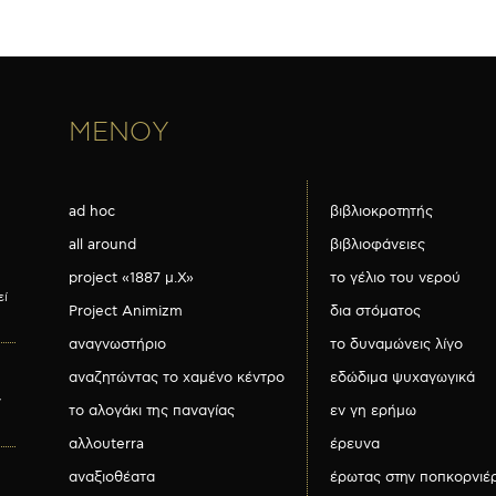
ΜΕΝΟΥ
ad hoc
βιβλιοκροτητής
all around
βιβλιοφάνειες
project «1887 μ.Χ»
το γέλιο του νερού
εί
Project Animizm
δια στόματος
αναγνωστήριο
το δυναμώνεις λίγο
αναζητώντας το χαμένο κέντρο
εδώδιμα ψυχαγωγικά
ν
το αλογάκι της παναγίας
εν γη ερήμω
αλλουterra
έρευνα
αναξιοθέατα
έρωτας στην ποπκορνιέ