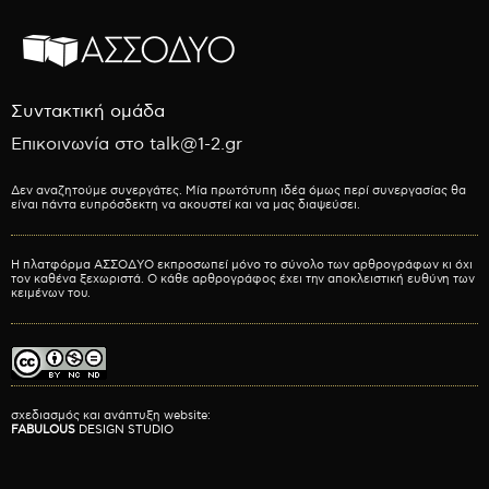
Συντακτική ομάδα
Επικοινωνία στο talk@1-2.gr
Δεν αναζητούμε συνεργάτες. Μία πρωτότυπη ιδέα όμως περί συνεργασίας θα
είναι πάντα ευπρόσδεκτη να ακουστεί και να μας διαψεύσει.
Η πλατφόρμα ΑΣΣΟΔΥΟ εκπροσωπεί μόνο το σύνολο των αρθρογράφων κι όχι
τον καθένα ξεχωριστά. Ο κάθε αρθρογράφος έχει την αποκλειστική ευθύνη των
κειμένων του.
σχεδιασμός και ανάπτυξη website:
FABULOUS
DESIGN STUDIO