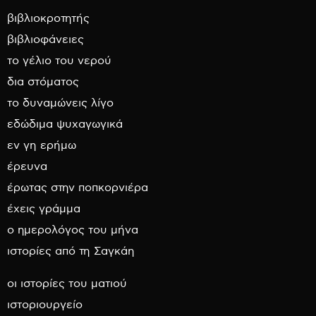
βιβλιοκροτητής
βιβλιοφάνειες
το γέλιο του νερού
δια στόματος
το δυναμώνεις λίγο
εδώδιμα ψυχαγωγικά
εν γη ερήμω
έρευνα
έρωτας στην ποπκορνιέρα
έχεις γράμμα
ο ημερολόγος του μήνα
ιστορίες από τη Σαγκάη
οι ιστορίες του ματιού
ιστοριουργείο