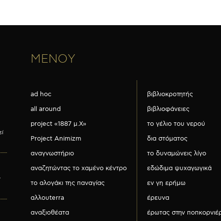
ΜΕΝΟΥ
ad hoc
βιβλιοκροτητής
all around
βιβλιοφάνειες
project «1887 μ.Χ»
το γέλιο του νερού
εί
Project Animizm
δια στόματος
αναγνωστήριο
το δυναμώνεις λίγο
αναζητώντας το χαμένο κέντρο
εδώδιμα ψυχαγωγικά
ν
το αλογάκι της παναγίας
εν γη ερήμω
αλλουterra
έρευνα
αναξιοθέατα
έρωτας στην ποπκορνιέ