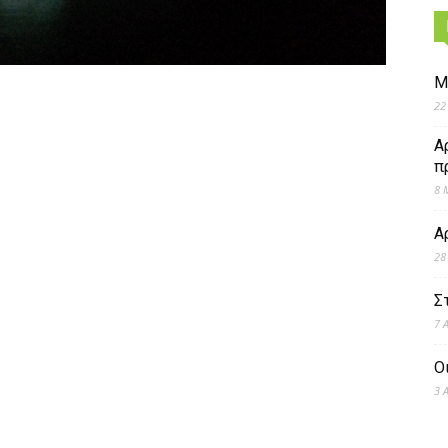
Μ
22
Α
π
8 
Α
28
Σ
7 
Ο
3 