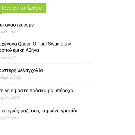
Πρόσφατα άρθρα
εταναστεύουμε;
 Μαΐου 2023
ρχέγονα Queer: O Paul Swan στην
ροπολεμική Αθήνα
Μαΐου 2023
ριστερή μελαγχολία
 Απριλίου 2023
τη γη είμαστε πρόσκαιρα υπέροχοι
Απριλίου 2023
ι στιγμές μαζί σου, κομμένο γρασίδι
Απριλίου 2023