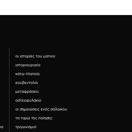
οι ιστορίες του ματιού
ιστοριουργείο
κάτω πλατεία
κουβεντολόι
μεταφράσεις
οστεοφυλάκιο
οι σημειώσεις ενός σόλοικου
τα ταρώ της ποίησης
ρα
τριγωνισμοί