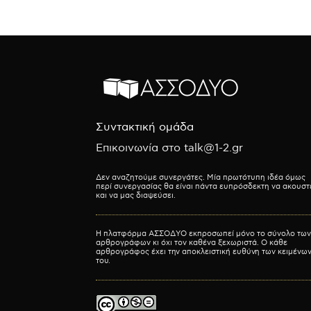
Συντακτική ομάδα
Επικοινωνία στο talk@1-2.gr
Δεν αναζητούμε συνεργάτες. Μία πρωτότυπη ιδέα όμως
περί συνεργασίας θα είναι πάντα ευπρόσδεκτη να ακουστ
και να μας διαψεύσει.
Η πλατφόρμα ΑΣΣΟΔΥΟ εκπροσωπεί μόνο το σύνολο των
αρθρογράφων κι όχι τον καθένα ξεχωριστά. Ο κάθε
αρθρογράφος έχει την αποκλειστική ευθύνη των κειμένω
του.