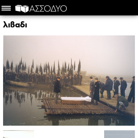
λιβαδι