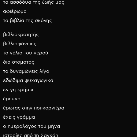
τα ασσόδυα της ζωής μας
αφιέρωμα
τα βιβλία της σκόνης
βιβλιοκροτητής
βιβλιοφάνειες
το γέλιο του νερού
δια στόματος
το δυναμώνεις λίγο
εδώδιμα ψυχαγωγικά
εν γη ερήμω
έρευνα
έρωτας στην ποπκορνιέρα
έχεις γράμμα
ο ημερολόγος του μήνα
ιστορίες από τη Σαγκάη