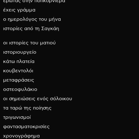
έρωτας στην ποπκορνιέρα
έχεις γράμμα
ο ημερολόγος του μήνα
ιστορίες από τη Σαγκάη
οι ιστορίες του ματιού
ιστοριουργείο
κάτω πλατεία
κουβεντολόι
μεταφράσεις
οστεοφυλάκιο
οι σημειώσεις ενός σόλοικου
τα ταρώ της ποίησης
τριγωνισμοί
φαντασματοκρισίες
χρονογράφημα