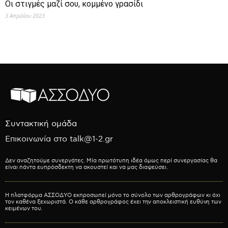
Οι στιγμές μαζί σου, κομμένο γρασίδι
3 Απριλίου 2023
Συντακτική ομάδα
Επικοινωνία στο talk@1-2.gr
Δεν αναζητούμε συνεργάτες. Μία πρωτότυπη ιδέα όμως περί συνεργασίας θα
είναι πάντα ευπρόσδεκτη να ακουστεί και να μας διαψεύσει.
Η πλατφόρμα ΑΣΣΟΔΥΟ εκπροσωπεί μόνο το σύνολο των αρθρογράφων κι όχι
τον καθένα ξεχωριστά. Ο κάθε αρθρογράφος έχει την αποκλειστική ευθύνη των
κειμένων του.