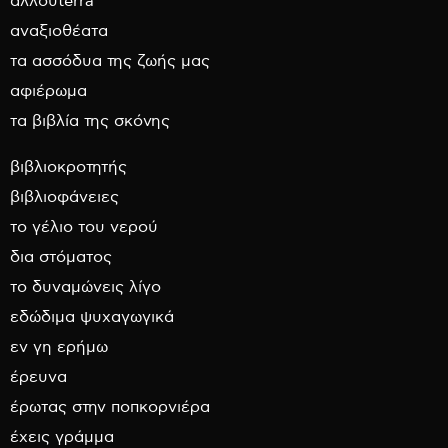
αλλουterra
αναξιοθέατα
τα ασσόδυα της ζωής μας
αφιέρωμα
τα βιβλία της σκόνης
βιβλιοκροτητής
βιβλιοφάνειες
το γέλιο του νερού
δια στόματος
το δυναμώνεις λίγο
εδώδιμα ψυχαγωγικά
εν γη ερήμω
έρευνα
έρωτας στην ποπκορνιέρα
έχεις γράμμα