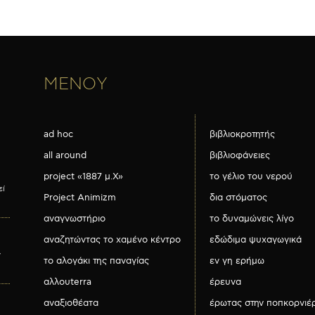
ΜΕΝΟΥ
ad hoc
βιβλιοκροτητής
all around
βιβλιοφάνειες
project «1887 μ.Χ»
το γέλιο του νερού
εί
Project Animizm
δια στόματος
αναγνωστήριο
το δυναμώνεις λίγο
αναζητώντας το χαμένο κέντρο
εδώδιμα ψυχαγωγικά
ν
το αλογάκι της παναγίας
εν γη ερήμω
αλλουterra
έρευνα
αναξιοθέατα
έρωτας στην ποπκορνιέ