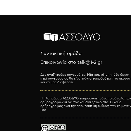
Συντακτική ομάδα
Επικοινωνία στο talk@1-2.gr
Δεν αναζητούμε συνεργάτες. Μία πρωτότυπη ιδέα όμως
περί συνεργασίας θα είναι πάντα ευπρόσδεκτη να ακουστ
και να μας διαψεύσει.
Η πλατφόρμα ΑΣΣΟΔΥΟ εκπροσωπεί μόνο το σύνολο των
αρθρογράφων κι όχι τον καθένα ξεχωριστά. Ο κάθε
αρθρογράφος έχει την αποκλειστική ευθύνη των κειμένω
του.