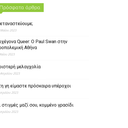
Πρόσφατα άρθρα
εταναστεύουμε;
 Μαΐου 2023
ρχέγονα Queer: O Paul Swan στην
ροπολεμική Αθήνα
Μαΐου 2023
ριστερή μελαγχολία
 Απριλίου 2023
τη γη είμαστε πρόσκαιρα υπέροχοι
Απριλίου 2023
ι στιγμές μαζί σου, κομμένο γρασίδι
Απριλίου 2023