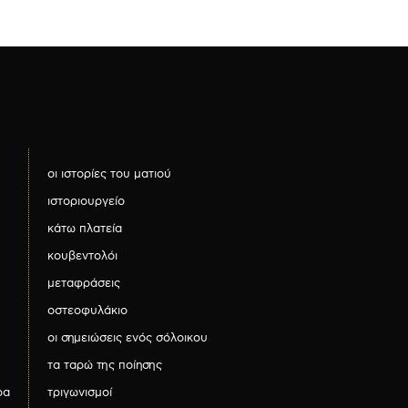
οι ιστορίες του ματιού
ιστοριουργείο
κάτω πλατεία
κουβεντολόι
μεταφράσεις
οστεοφυλάκιο
οι σημειώσεις ενός σόλοικου
τα ταρώ της ποίησης
ρα
τριγωνισμοί