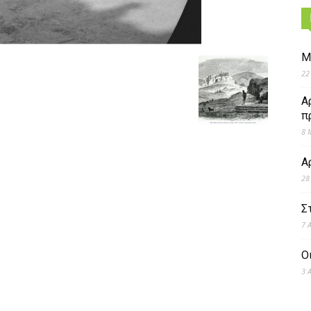
Μ
22
Α
π
8 
Α
28
Σ
7 
Ο
3 