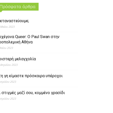
Πρόσφατα άρθρα
εταναστεύουμε;
 Μαΐου 2023
ρχέγονα Queer: O Paul Swan στην
ροπολεμική Αθήνα
Μαΐου 2023
ριστερή μελαγχολία
 Απριλίου 2023
τη γη είμαστε πρόσκαιρα υπέροχοι
Απριλίου 2023
ι στιγμές μαζί σου, κομμένο γρασίδι
Απριλίου 2023