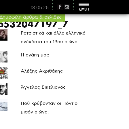
18.05.26
Δημοφιλή άρθρα & σελίδες
v1b532047197_7
Ρατσιστικά και άλλα ελληνικά
ανέκδοτα του 19ου αιώνα
Η αγάπη μας
Αλέξης Ακριθάκης
Άγγελος Σικελιανός
Πού κρύβονταν οι Πόντιοι
μισόν αιώνα;