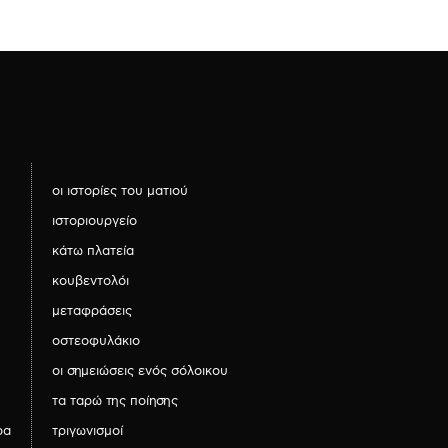
οι ιστορίες του ματιού
ιστοριουργείο
κάτω πλατεία
κουβεντολόι
μεταφράσεις
οστεοφυλάκιο
οι σημειώσεις ενός σόλοικου
τα ταρώ της ποίησης
ρα
τριγωνισμοί