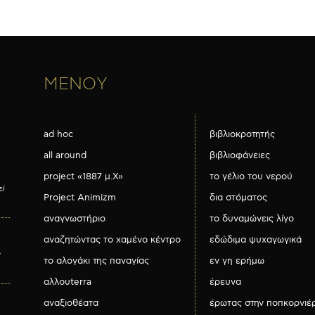
ΜΕΝΟΥ
ad hoc
βιβλιοκροτητής
all around
βιβλιοφάνειες
project «1887 μ.Χ»
το γέλιο του νερού
εί
Project Animizm
δια στόματος
αναγνωστήριο
το δυναμώνεις λίγο
αναζητώντας το χαμένο κέντρο
εδώδιμα ψυχαγωγικά
ν
το αλογάκι της παναγίας
εν γη ερήμω
αλλουterra
έρευνα
αναξιοθέατα
έρωτας στην ποπκορνιέ