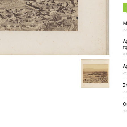
Μ
22
Α
π
8 
Α
28
Σ
7 
Ο
3 