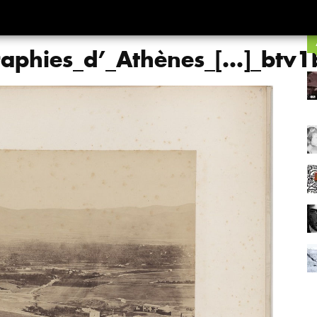
graphies_d’_Athènes_[…]_bt