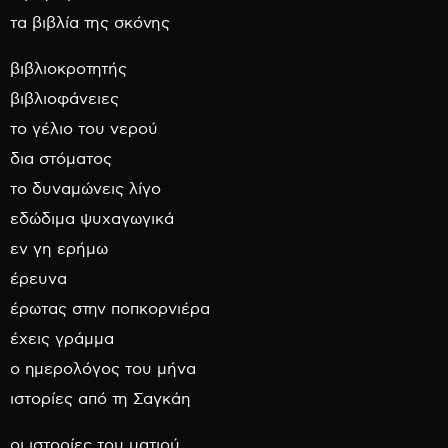
τα βιβλία της σκόνης
βιβλιοκροτητής
βιβλιοφάνειες
το γέλιο του νερού
δια στόματος
το δυναμώνεις λίγο
εδώδιμα ψυχαγωγικά
εν γη ερήμω
έρευνα
έρωτας στην ποπκορνιέρα
έχεις γράμμα
ο ημερολόγος του μήνα
ιστορίες από τη Σαγκάη
οι ιστορίες του ματιού