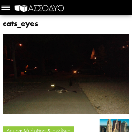
cats_eyes
Δημοφιλή άρθρα & σελίδες