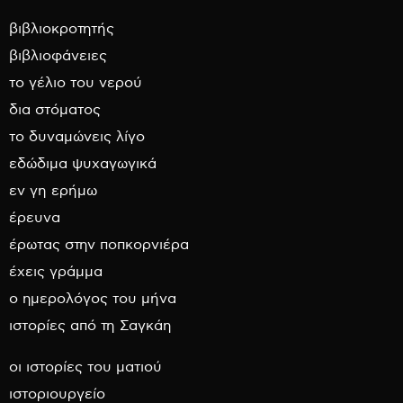
βιβλιοκροτητής
βιβλιοφάνειες
το γέλιο του νερού
δια στόματος
το δυναμώνεις λίγο
εδώδιμα ψυχαγωγικά
εν γη ερήμω
έρευνα
έρωτας στην ποπκορνιέρα
έχεις γράμμα
ο ημερολόγος του μήνα
ιστορίες από τη Σαγκάη
οι ιστορίες του ματιού
ιστοριουργείο