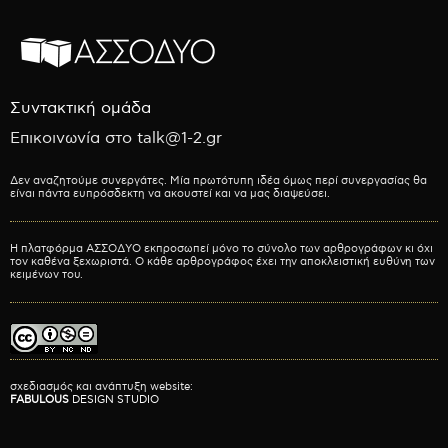
Συντακτική ομάδα
Επικοινωνία στο talk@1-2.gr
Δεν αναζητούμε συνεργάτες. Μία πρωτότυπη ιδέα όμως περί συνεργασίας θα
είναι πάντα ευπρόσδεκτη να ακουστεί και να μας διαψεύσει.
Η πλατφόρμα ΑΣΣΟΔΥΟ εκπροσωπεί μόνο το σύνολο των αρθρογράφων κι όχι
τον καθένα ξεχωριστά. Ο κάθε αρθρογράφος έχει την αποκλειστική ευθύνη των
κειμένων του.
σχεδιασμός και ανάπτυξη website:
FABULOUS
DESIGN STUDIO