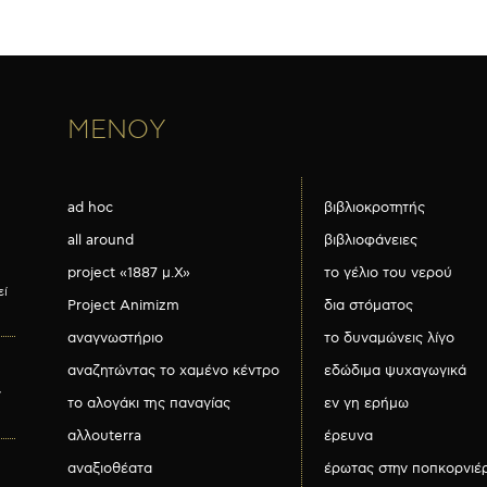
ΜΕΝΟΥ
ad hoc
βιβλιοκροτητής
all around
βιβλιοφάνειες
project «1887 μ.Χ»
το γέλιο του νερού
εί
Project Animizm
δια στόματος
αναγνωστήριο
το δυναμώνεις λίγο
αναζητώντας το χαμένο κέντρο
εδώδιμα ψυχαγωγικά
ν
το αλογάκι της παναγίας
εν γη ερήμω
αλλουterra
έρευνα
αναξιοθέατα
έρωτας στην ποπκορνιέ