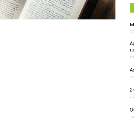
Μ
22
Α
π
8 
Α
28
Σ
7 
Ο
3 