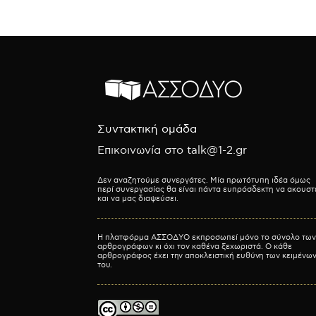
Συντακτική ομάδα
Επικοινωνία στο talk@1-2.gr
Δεν αναζητούμε συνεργάτες. Μία πρωτότυπη ιδέα όμως
περί συνεργασίας θα είναι πάντα ευπρόσδεκτη να ακουστ
και να μας διαψεύσει.
Η πλατφόρμα ΑΣΣΟΔΥΟ εκπροσωπεί μόνο το σύνολο των
αρθρογράφων κι όχι τον καθένα ξεχωριστά. Ο κάθε
αρθρογράφος έχει την αποκλειστική ευθύνη των κειμένω
του.