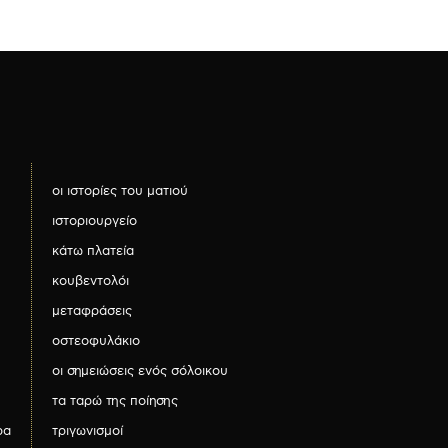
οι ιστορίες του ματιού
ιστοριουργείο
κάτω πλατεία
κουβεντολόι
μεταφράσεις
οστεοφυλάκιο
οι σημειώσεις ενός σόλοικου
τα ταρώ της ποίησης
ρα
τριγωνισμοί