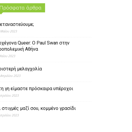
Πρόσφατα άρθρα
εταναστεύουμε;
 Μαΐου 2023
ρχέγονα Queer: O Paul Swan στην
ροπολεμική Αθήνα
Μαΐου 2023
ριστερή μελαγχολία
 Απριλίου 2023
τη γη είμαστε πρόσκαιρα υπέροχοι
Απριλίου 2023
ι στιγμές μαζί σου, κομμένο γρασίδι
Απριλίου 2023