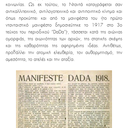
κοινωνίας. Ως εκ τούτου, το Νταντά καταγράφεται σαν
αντικαλλιτεχνικό, αντιλογοτεχνικό και αντιποιητικό κίνημα και
όπως προκύπτει και από τα μανιφέστα του -(το πρώτο
ντανταιστικό μανιφέστο δημοσιεύτηκε το 1917 στο 3ο
τεύχος του περιοδικού “DaDa”)-, τάσσεται κατά της αιώνιας
ομορφιάς, της αιωνιότητας των αρχών, της στατικής σκέψης
και της καθαρότητας της αφηρημένης ιδέας. Αντιθέτως,
προβάλλει την ατομική ελευθερία, τον αυθορμητισμό, την
αμεσότητα, το ατελές και την αταξία.