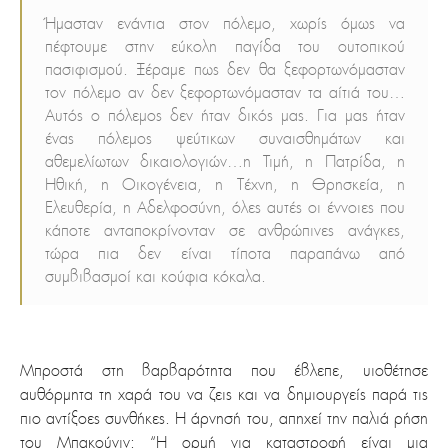
Ήμασταν ενάντια στον πόλεμο, χωρίς όμως να
πέφτουμε στην εύκολη παγίδα του ουτοπικού
πασιφισμού. Ξέραμε πως δεν θα ξεφορτωνόμασταν
τον πόλεμο αν δεν ξεφορτωνόμασταν τα αίτιά του…
Αυτός ο πόλεμος δεν ήταν δικός μας. Για μας ήταν
ένας πόλεμος ψεύτικων συναισθημάτων και
αθεμελίωτων δικαιολογιών…η Τιμή, η Πατρίδα, η
Ηθική, η Οικογένεια, η Τέχνη, η Θρησκεία, η
Ελευθερία, η Αδελφοσύνη, όλες αυτές οι έννοιες που
κάποτε ανταποκρίνονταν σε ανθρώπινες ανάγκες,
τώρα πια δεν είναι τίποτα παραπάνω από
συμβιβασμοί και κούφια κόκαλα.
Μπροστά στη βαρβαρότητα που έβλεπε, υιοθέτησε
αυθόρμητα τη χαρά του να ζεις και να δημιουργείς παρά τις
πιο αντίξοες συνθήκες. Η άρνησή του, απηχεί την παλιά ρήση
του Μπακούνιν: “Η ορμή για καταστροφή είναι μια