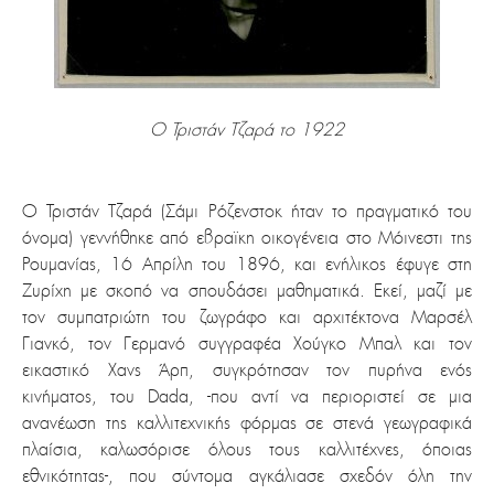
Ο Τριστάν Τζαρά το 1922
Ο Τριστάν Τζαρά (Σάμι Ρόζενστοκ ήταν το πραγματικό του
όνομα) γεννήθηκε από εβραϊκη οικογένεια στο Μόινεστι της
Ρουμανίας, 16 Απρίλη του 1896, και ενήλικος έφυγε στη
Ζυρίχη με σκοπό να σπουδάσει μαθηματικά. Εκεί, μαζί με
τον συμπατριώτη του ζωγράφο και αρχιτέκτονα Μαρσέλ
Γιανκό, τον Γερμανό συγγραφέα Χούγκο Μπαλ και τον
εικαστικό Χανς Άρπ, συγκρότησαν τον πυρήνα ενός
κινήματος, του Dada, -που αντί να περιοριστεί σε μια
ανανέωση της καλλιτεχνικής φόρμας σε στενά γεωγραφικά
πλαίσια, καλωσόρισε όλους τους καλλιτέχνες, όποιας
εθνικότητας-, που σύντομα αγκάλιασε σχεδόν όλη την