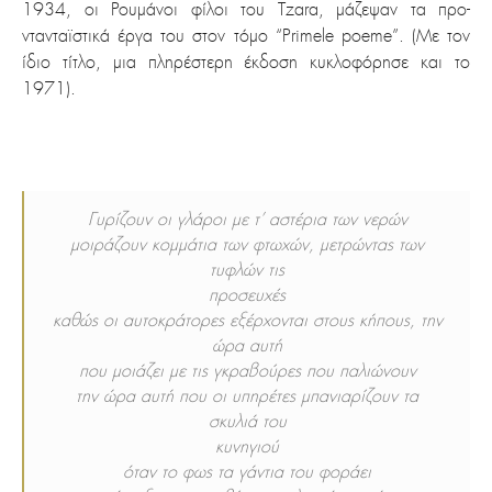
1934, οι Ρουμάνοι φίλοι του Tzara, μάζεψαν τα προ-
ντανταϊστικά έργα του στον τόμο “Primele poeme”. (Με τον
ίδιο τίτλο, μια πληρέστερη έκδοση κυκλοφόρησε και το
1971).
Γυρίζουν οι γλάροι με τ’ αστέρια των νερών
μοιράζουν κομμάτια των φτωχών, μετρώντας των
τυφλών τις
προσευχές
καθώς οι αυτοκράτορες εξέρχονται στους κήπους, την
ώρα αυτή
που μοιάζει με τις γκραβούρες που παλιώνουν
την ώρα αυτή που οι υπηρέτες μπανιαρίζουν τα
σκυλιά του
κυνηγιού
όταν το φως τα γάντια του φοράει