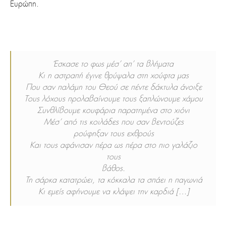
Ευρώπη.
Έσκασε το φως μέσ’ απ’ τα βλήματα
Κι η αστραπή έγινε θρύψαλα στη χούφτα μας
Που σαν παλάμη του Θεού σε πέντε δάκτυλα άνοιξε
Τους λόχους προλαβαίνουμε τους ξαπλώνουμε χάμου
Συνθλίβουμε κουφάρια παρατημένα στο χιόνι
Μέσ’ από τις κοιλάδες που σαν βεντούζες
ρούφηξαν τους εχθρούς
Και τους αφάνισαν πέρα ως πέρα στο πιο γαλάζιο
τους
βάθος.
Τη σάρκα κατατρώει, τα κόκκαλα τα σπάει η παγωνιά
Κι εμείς αφήνουμε να κλάψει την καρδιά […]