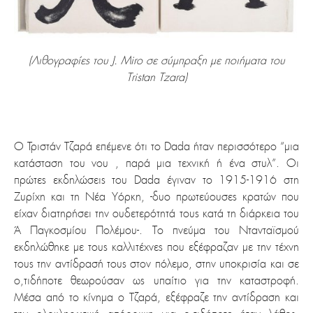
(Λιθογραφίες του J. Miro σε σύμπραξη με ποιήματα του
Tristan Tzara)
Ο Τριστάν Τζαρά επέμενε ότι το Dada ήταν περισσότερο “μια
κατάσταση του νου , παρά μια τεχνική ή ένα στυλ”. Οι
πρώτες εκδηλώσεις του Dada έγιναν το 1915-1916 στη
Ζυρίχη και τη Νέα Υόρκη, -δυο πρωτεύουσες κρατών που
είχαν διατηρήσει την ουδετερότητά τους κατά τη διάρκεια του
Ά Παγκοσμίου Πολέμου-. Το πνεύμα του Ντανταϊσμού
εκδηλώθηκε με τους καλλιτέχνες που εξέφραζαν με την τέχνη
τους την αντίδρασή τους στον πόλεμο, στην υποκρισία και σε
ο,τιδήποτε θεωρούσαν ως υπαίτιο για την καταστροφή.
Μέσα από το κίνημα ο Τζαρά, εξέφραζε την αντίδραση και