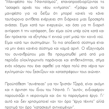
“Μανιφέστο του Ντανταϊσμού”, επαναπροσδιορίζοντας τις
“ασαφείς αρχές του νέου κινήματος”: «
Γράφω αυτό το
μανιφέστο για να δείξω ότι μπορεί κανείς να κάνει
ταυτόχρονα αντίθετες ενέργειες στη διάρκεια μιας δροσερής
ανάσας. Είμαι κατά των ενεργειών, και όσο για τη διαρκή
αντίφαση ή την κατάφαση, δεν είμαι ούτε υπέρ ούτε κατά και
δεν πρόκειται να εξηγήσω τί εννοώ γιατί μισώ τον κοινό νού.
Είμαι κατά των συστημάτων. Το πιο αποδεκτό σύστημα είναι
να μην έχεις κανένα σύστημα και καμιά αρχή. Ο εξαγνισμός
του συνανθρώπου μας θα πραγματωθεί μετά από μια
περίοδο ολοκληρωτικής παράνοιας και επιθετικότητας, σήμα
ενός κόσμου που έχει αφεθεί για πάρα πολύ στα χέρια των
εγκληματιών που ξεσκίζουν και καταστρέφουν τους αιώνες».
Προϋπόθεση “συνέπειας” για τον Τριστάν Τζαρά, είναι ακόμη
και η άρνηση του ίδιου του Νταντά. Γι ´αυτόν, ενδιαφέρον
παρουσιάζει η χειρονομία και όχι το παραγόμενο έργο. Γι’
αυτό και δεν χρησιμοποιεί καν τον όρο “έργο τέχνης” αλλά
προτιμά τον όρο “κατασκευή αντικειμένων”.