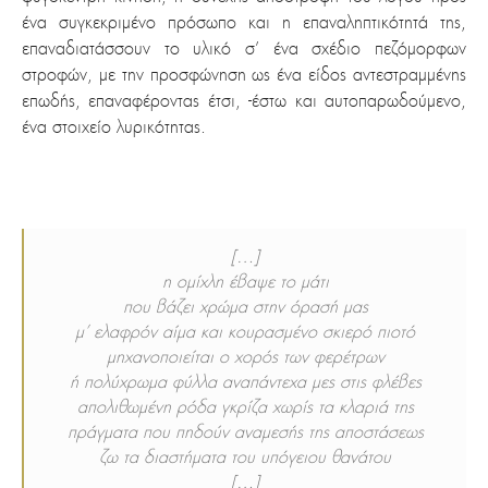
ένα συγκεκριμένο πρόσωπο και η επαναληπτικότητά της,
επαναδιατάσσουν το υλικό σ’ ένα σχέδιο πεζόμορφων
στροφών, με την προσφώνηση ως ένα είδος αντεστραμμένης
επωδής, επαναφέροντας έτσι, -έστω και αυτοπαρωδούμενο,
ένα στοιχείο λυρικότητας.
[…]
η ομίχλη έβαψε το μάτι
που βάζει χρώμα στην όρασή μας
μ’ ελαφρόν αίμα και κουρασμένο σκιερό πιοτό
μηχανοποιείται ο χορός των φερέτρων
ή πολύχρωμα φύλλα αναπάντεχα μες στις φλέβες
απολιθωμένη ρόδα γκρίζα χωρίς τα κλαριά της
πράγματα που πηδούν αναμεσής της αποστάσεως
ζω τα διαστήματα του υπόγειου θανάτου
[…]