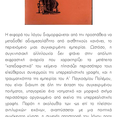
Η εκφορά του λόγου διαμορφώνεται από την προσπάθεια να
μεταδοθεί αδιαμεσολάβητο από αισθητικούς κανόνες, το
περιεχόμενο μιας συγκεκριμένης εμπειρίας. Ωστόσο, η
συγκινησιακή αλληλουχία δεν φτάνει στην απόλυτη
εκφραστική αναρχία που χαρακτηρίζει τα μετέπειτα
“κατεδαφιστικά” του κείμενα· πλησιάζει περισσότερο τους
ελεύθερους συνειρμούς της υπερρεαλιστικής γραφής, και η
τραυματικότητα της εμπειρίας του Α΄ Παγκοσμίου Πολέμου,
που είναι διάχυτη σε όλη την έκταση του συγκεκριμένου
ποιήματος, υπαγορεύει ένα νοηματικό και μορφικό σχήμα
περισσότερο οργανωμένο από εκείνο της υπερρεαλιστικής
γραφής. Παρότι η ακολουθία των -ως επί το πλείστον
αντιλυρικών- εικόνων, αναπτύσσεται με μια ποιητικά
φυγόκεντρη κίνηση, η συνεχής αποστροφή του λόγου προς