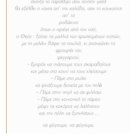
άνοιξε το παραθύρι σου λοιπόν -μετά
θα εξέλθει η νύχτα απ´ την καλύβα, σαν το κουκούτσι
απ´ το
ροδάκινο
όπως ο ιερέας από τον ναό,
ο Θεός : ξαίνει τα μαλλιά των ερωτευμένων πιστών,
με το μελάνι βάφει τα πουλιά, κι ανανεώνει τις
φρουρές του
φεγγαριού.
– Εμπρός να πιάσουμε τους σκαραβαίους
και μέσα στο κουτί να τους κλείσουμε
– Πάμε στο ρυάκι
να φτιάξουμε δοχεία με τον πηλὸ
– Πάμε στην πηγή να σε φιλήσω
– Πάμε στο κοινοτικό το πάρκο
μέχρι τα κοκόρια να λαλήσουν
και την πόλη να ξυπνήσουν…
να φύγουμε, να φύγουμε.