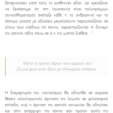
ξεπερνούσαν κατά πολύ τις αισθητικές αξίες. Δε χρειάζεται
να ξεχάσουμε ότι στη λογοτεχνία ένας πολυπράγμων
συναισθηματισμός σκέπαζε κάθε τι το ανθρώπινο και το
άσχημο γούστο με αξιώσεις μεγαλοσύνης παρουσιαζόταν σε
όλους τους κλάδους της τέχνης, χαρακτηρίζοντας τη δύναμη
της αστικής τάξης πάνω σε ό,τι πιο μισητό διέθετε…”.
Μόνο το τραίνο σέρνει τους αρμούς σου
Σα μια φυγή ενός ζώου με πληγωμένα σπλάχνα.
Η διαμαρτυρία του ντανταϊσμού θα οδηγηθεί σε ακραίες
θέσεις ολοκληρωτικής άρνησης της λογικής σε φιλοσοφικό
επίπεδο, ενώ η άρνηση της αστικής κοινωνίας θα οδηγήσει
και στην απόρριψη της τέχνης σαν προϊόν αυτής της