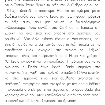
ότι ο Tristan Tzara βρήκε τη λέξη στις 6 Φεβρουαρίου του
1916, η ώρα έξι το απόγευμα. Ήμουνα και εγώ μαζί με τα
δώδεκα παιδιά μου, όταν ο Tzara για πρώτη φορά πρόφερε
τη λέξη αυτή, που μας γέμισε με δικαιολογημένο
ενθουσιασμό. Αυτό συνέβη στο Café de la Terrasse στη
Ζυρίχη και εγώ είχα ένα brioche στο αριστερό μου
ρουθούνι”. Μια άλλη εκδοχή έδωσε ο Huelsenbeck, που
είπε ότι αυτός και ο Ball συνάντησαν τη λέξη τυχαία με την
τοποθέτηση ενός μαχαιριού στις σελίδες του λεξικού
Larousse. Τέλος, στο ημερολόγιό του ο Hugo Ball γράφει :
“Ο Tzara ανησυχεί για το περιοδικό. Η πρότασή μου να το
ονομάσουμε Dada έγινε δεκτή. Dada σημαίνει στα
Ρουνάνικα “ναι! ναι!”, στα Γαλλικά το παιδικό ξύλινο αλογάκι
και στα Γερμανικά είναι ένα σύμβολο ανοησίας και
αφέλειας”. Ανεξάρτητα από τον τρόπο με τον οποίο δόθηκε
η ονομασία στο κίνημα, είναι γεγονός ότι ο όρος Dada είχε
χαρακτηριστικά που ήταν κατάλληλα γι’ αυτήν την τάση αφού
αποτελεί ένα σύμβολο εξέγερσης και άρνησης.