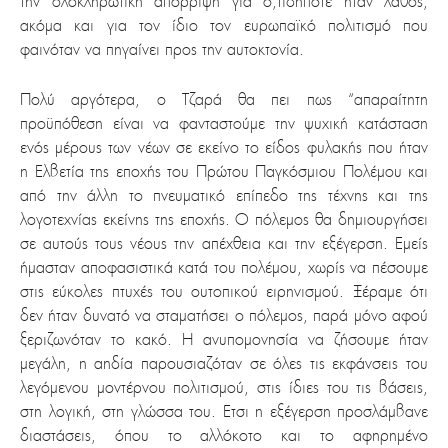
την ολοκληρωτική απόρριψη για ο,τιδήποτε ήταν λάθος,
ακόμα και για τον ίδιο τον ευρωπαϊκό πολιτισμό που
φαινόταν να πηγαίνει προς την αυτοκτονία.
Πολύ αργότερα, ο Τζαρά θα πει πως “απαραίτητη
προϋπόθεση είναι να φανταστούμε την ψυχική κατάσταση
ενός μέρους των νέων σε εκείνο το είδος φυλακής που ήταν
η Ελβετία της εποχής του Πρώτου Παγκόσμιου Πολέμου και
από την άλλη το πνευματικό επίπεδο της τέχνης και της
λογοτεχνίας εκείνης της εποχής. Ο πόλεμος θα δημιουργήσει
σε αυτούς τους νέους την απέχθεια και την εξέγερση. Εμείς
ήμασταν αποφασιστικά κατά του πολέμου, χωρίς να πέσουμε
στις εύκολες πτυχές του ουτοπικού ειρηνισμού. Ξέραμε ότι
δεν ήταν δυνατό να σταματήσει ο πόλεμος, παρά μόνο αφού
ξεριζωνόταν το κακό. Η ανυπομονησία να ζήσουμε ήταν
μεγάλη, η αηδία παρουσιαζόταν σε όλες τις εκφάνσεις του
λεγόμενου μοντέρνου πολιτισμού, στις ίδιες του τις βάσεις,
στη λογική, στη γλώσσα του. Ετσι η εξέγερση προσλάμβανε
διαστάσεις, όπου το αλλόκοτο και το αφηρημένο