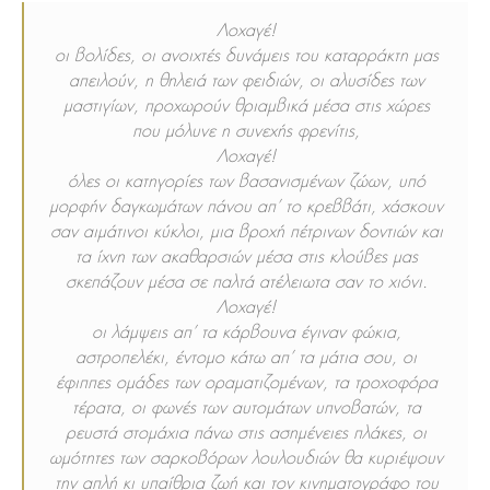
Λοχαγέ!
οι βολίδες, οι ανοιχτές δυνάμεις του καταρράκτη μας
απειλούν, η θηλειά των φειδιών, οι αλυσίδες των
μαστιγίων, προχωρούν θριαμβικά μέσα στις χώρες
που μόλυνε η συνεχής φρενίτις,
Λοχαγέ!
όλες οι κατηγορίες των βασανισμένων ζώων, υπό
μορφήν δαγκωμάτων πάνου απ’ το κρεββάτι, χάσκουν
σαν αιμάτινοι κύκλοι, μια βροχή πέτρινων δοντιών και
τα ίχνη των ακαθαρσιών μέσα στις κλούβες μας
σκεπάζουν μέσα σε παλτά ατέλειωτα σαν το χιόνι.
Λοχαγέ!
οι λάμψεις απ’ τα κάρβουνα έγιναν φώκια,
αστροπελέκι, έντομο κάτω απ’ τα μάτια σου, οι
έφιππες ομάδες των οραματιζομένων, τα τροχοφόρα
τέρατα, οι φωνές των αυτομάτων υπνοβατών, τα
ρευστά στομάχια πάνω στις ασημένειες πλάκες, οι
ωμότητες των σαρκοβόρων λουλουδιών θα κυριέψουν
την απλή κι υπαίθρια ζωή και τον κινηματογράφο του