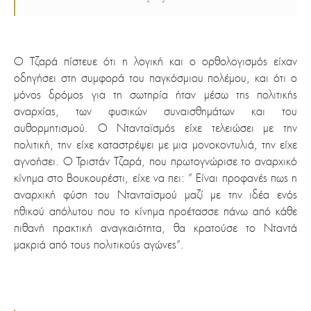
Ο Τζαρά πίστευε ότι η λογική και ο ορθολογισμός είχαν
οδηγήσει στη συμφορά του παγκόσμιου πολέμου, και ότι ο
μόνος δρόμος για τη σωτηρία ήταν μέσω της πολιτικής
αναρχίας, των φυσικών συναισθημάτων και του
αυθορμητισμού. Ο Ντανταϊσμός είχε τελειώσει με την
πολιτική, την είχε καταστρέψει με μια μονοκοντυλιά, την είχε
αγνοήσει. Ο Τριστάν Τζαρά, που πρωτογνώρισε το αναρχικό
κίνημα στο Βουκουρέστι, είχε να πει: ” Είναι προφανές πως η
αναρχική φύση του Ντανταϊσμού μαζί με την ιδέα ενός
ηθικού απόλυτου που το κίνημα προέτασσε πάνω από κάθε
πιθανή πρακτική αναγκαιότητα, θα κρατούσε το Νταντά
μακριά από τους πολιτικούς αγώνες”.