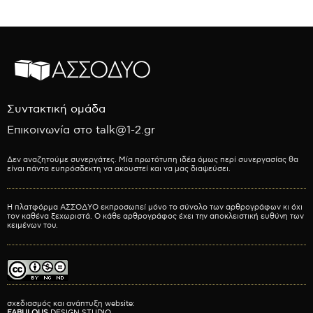
Συντακτική ομάδα
Επικοινωνία στο talk@1-2.gr
Δεν αναζητούμε συνεργάτες. Μία πρωτότυπη ιδέα όμως περί συνεργασίας θα
είναι πάντα ευπρόσδεκτη να ακουστεί και να μας διαψεύσει.
Η πλατφόρμα ΑΣΣΟΔΥΟ εκπροσωπεί μόνο το σύνολο των αρθρογράφων κι όχι
τον καθένα ξεχωριστά. Ο κάθε αρθρογράφος έχει την αποκλειστική ευθύνη των
κειμένων του.
σχεδιασμός και ανάπτυξη website:
FABULOUS
DESIGN STUDIO