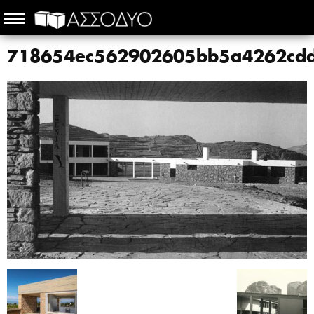
718654ec562902605bb5a4262cd