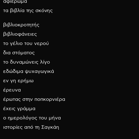
αφιέρωμα
τα βιβλία της σκόνης
βιβλιοκροτητής
βιβλιοφάνειες
το γέλιο του νερού
δια στόματος
το δυναμώνεις λίγο
εδώδιμα ψυχαγωγικά
εν γη ερήμω
έρευνα
έρωτας στην ποπκορνιέρα
έχεις γράμμα
ο ημερολόγος του μήνα
ιστορίες από τη Σαγκάη