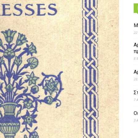
Μ
22
Α
π
8 
Α
28
Σ
7 
Ο
3 