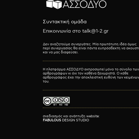
Συντακτική ομάδα
Επικοινωνία στο talk@1-2.gr
Δεν αναζητούμε συνεργάτες. Μία πρωτότυπη ιδέα όμως
περί συνεργασίας θα είναι πάντα ευπρόσδεκτη να ακουστ
και να μας διαψεύσει.
Η πλατφόρμα ΑΣΣΟΔΥΟ εκπροσωπεί μόνο το σύνολο των
αρθρογράφων κι όχι τον καθένα ξεχωριστά. Ο κάθε
αρθρογράφος έχει την αποκλειστική ευθύνη των κειμένω
του.
σχεδιασμός και ανάπτυξη website:
FABULOUS
DESIGN STUDIO