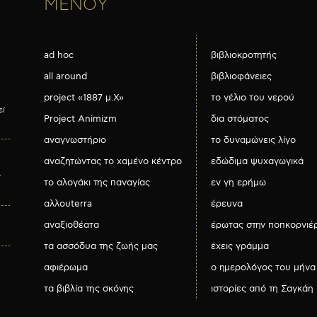
ΜΕΝΟΥ
ad hoc
βιβλιοκροτητής
all around
βιβλιοφάνειες
project «1887 μ.Χ»
το γέλιο του νερού
εί
Project Animizm
δια στόματος
αναγνωστήριο
το δυναμώνεις λίγο
αναζητώντας το χαμένο κέντρο
εδώδιμα ψυχαγωγικά
ν
το αλογάκι της παναγίας
εν γη ερήμω
αλλουterra
έρευνα
αναξιοθέατα
έρωτας στην ποπκορνιέ
τα ασσόδυα της ζωής μας
έχεις γράμμα
αφιέρωμα
ο ημερολόγος του μήνα
τα βιβλία της σκόνης
ιστορίες από τη Σαγκάη