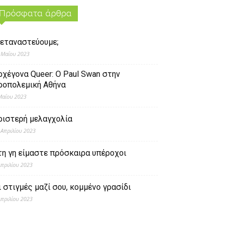
Πρόσφατα άρθρα
εταναστεύουμε;
 Μαΐου 2023
ρχέγονα Queer: O Paul Swan στην
ροπολεμική Αθήνα
Μαΐου 2023
ριστερή μελαγχολία
 Απριλίου 2023
τη γη είμαστε πρόσκαιρα υπέροχοι
Απριλίου 2023
ι στιγμές μαζί σου, κομμένο γρασίδι
Απριλίου 2023