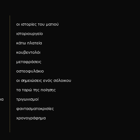
οι ιστορίες του ματιού
ιστοριουργείο
κάτω πλατεία
κουβεντολόι
μεταφράσεις
οστεοφυλάκιο
οι σημειώσεις ενός σόλοικου
τα ταρώ της ποίησης
ρα
τριγωνισμοί
φαντασματοκρισίες
χρονογράφημα