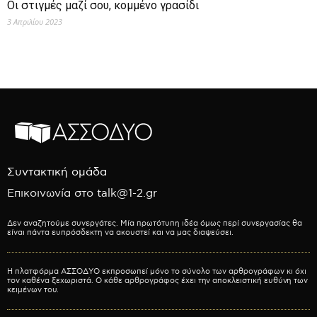
Οι στιγμές μαζί σου, κομμένο γρασίδι
3 Απριλίου 2023
Συντακτική ομάδα
Επικοινωνία στο talk@1-2.gr
Δεν αναζητούμε συνεργάτες. Μία πρωτότυπη ιδέα όμως περί συνεργασίας θα
είναι πάντα ευπρόσδεκτη να ακουστεί και να μας διαψεύσει.
Η πλατφόρμα ΑΣΣΟΔΥΟ εκπροσωπεί μόνο το σύνολο των αρθρογράφων κι όχι
τον καθένα ξεχωριστά. Ο κάθε αρθρογράφος έχει την αποκλειστική ευθύνη των
κειμένων του.