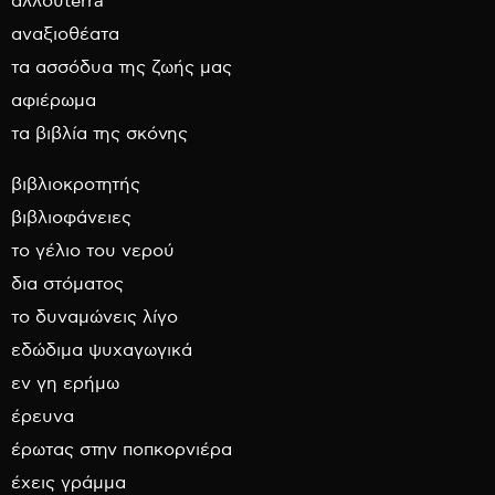
αλλουterra
αναξιοθέατα
τα ασσόδυα της ζωής μας
αφιέρωμα
τα βιβλία της σκόνης
βιβλιοκροτητής
βιβλιοφάνειες
το γέλιο του νερού
δια στόματος
το δυναμώνεις λίγο
εδώδιμα ψυχαγωγικά
εν γη ερήμω
έρευνα
έρωτας στην ποπκορνιέρα
έχεις γράμμα