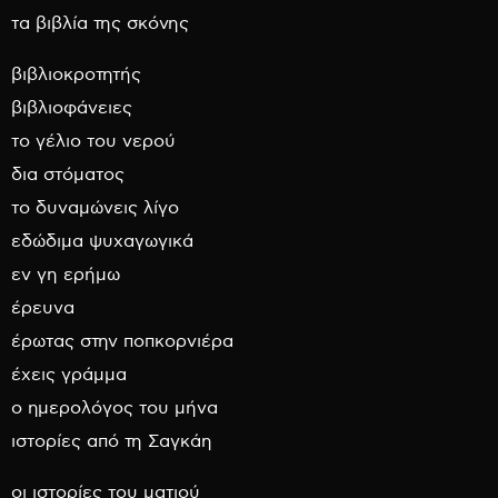
τα βιβλία της σκόνης
βιβλιοκροτητής
βιβλιοφάνειες
το γέλιο του νερού
δια στόματος
το δυναμώνεις λίγο
εδώδιμα ψυχαγωγικά
εν γη ερήμω
έρευνα
έρωτας στην ποπκορνιέρα
έχεις γράμμα
ο ημερολόγος του μήνα
ιστορίες από τη Σαγκάη
οι ιστορίες του ματιού