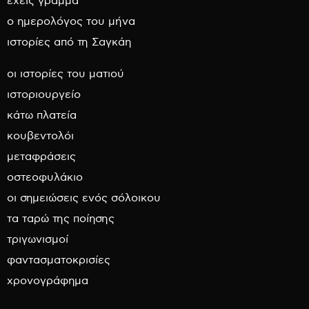
έχεις γράμμα
ο ημερολόγος του μήνα
ιστορίες από τη Σαγκάη
οι ιστορίες του ματιού
ιστοριουργείο
κάτω πλατεία
κουβεντολόι
μεταφράσεις
οστεοφυλάκιο
οι σημειώσεις ενός σόλοικου
τα ταρώ της ποίησης
τριγωνισμοί
φαντασματοκρισίες
χρονογράφημα