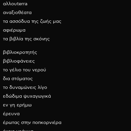
αλλουterra
αναξιοθέατα
τα ασσόδυα της ζωής μας
αφιέρωμα
τα βιβλία της σκόνης
βιβλιοκροτητής
βιβλιοφάνειες
το γέλιο του νερού
δια στόματος
το δυναμώνεις λίγο
εδώδιμα ψυχαγωγικά
εν γη ερήμω
έρευνα
έρωτας στην ποπκορνιέρα