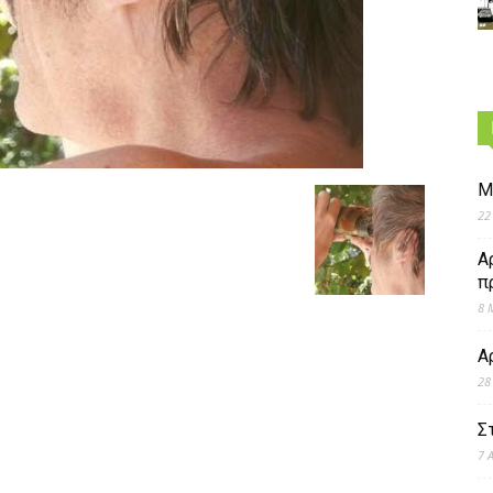
Μ
22
Α
π
8 
Α
28
Σ
7 