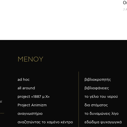
Ο
3 
ΜΕΝΟΥ
ad hoc
βιβλιοκροτητής
all around
βιβλιοφάνειες
project «1887 μ.Χ»
το γέλιο του νερού
εί
Project Animizm
δια στόματος
αναγνωστήριο
το δυναμώνεις λίγο
αναζητώντας το χαμένο κέντρο
εδώδιμα ψυχαγωγικά