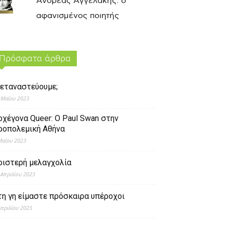
Ανδρέας Αγγελάκης: ο
αφανισμένος ποιητής
Πρόσφατα άρθρα
εταναστεύουμε;
 Μαΐου 2023
ρχέγονα Queer: O Paul Swan στην
ροπολεμική Αθήνα
Μαΐου 2023
ριστερή μελαγχολία
 Απριλίου 2023
τη γη είμαστε πρόσκαιρα υπέροχοι
Απριλίου 2023